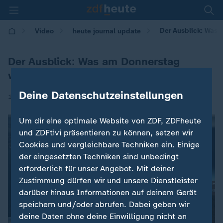
Der Ausblick: Was 
Video
heute journal update
Der Ausblick: Was am Donnerstag
wichtig ist
Deine Datenschutzeinstellungen
|
11.12.2025 | 00:45
Um dir eine optimale Website von ZDF, ZDFheute
und ZDFtivi präsentieren zu können, setzen wir
Cookies und vergleichbare Techniken ein. Einige
der eingesetzten Techniken sind unbedingt
erforderlich für unser Angebot. Mit deiner
Zustimmung dürfen wir und unsere Dienstleister
darüber hinaus Informationen auf deinem Gerät
speichern und/oder abrufen. Dabei geben wir
deine Daten ohne deine Einwilligung nicht an