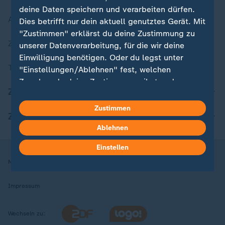
deine Daten speichern und verarbeiten dürfen.
Aktuelle Sendungs-Videos
Dies betrifft nur dein aktuell genutztes Gerät. Mit
"Zustimmen" erklärst du deine Zustimmung zu
ZDFheute Stories
unserer Datenverarbeitung, für die wir deine
Einwilligung benötigen. Oder du legst unter
Themen im Überblick
"Einstellungen/Ablehnen" fest, welchen
Zwecken du deine Zustimmung gibst und
ZDFheute Update
welchen nicht. Deine Datenschutzeinstellungen
kannst du jederzeit mit Wirkung für die Zukunft
Zustimmen
ZDFheute Apps
in deinen Einstellungen widerrufen oder ändern.
Ablehnen
Hier findest du das Impressum.
Einstellen
Weitere Informationen findest du in unserer
Nutzungsbedingungen
Datenschutz
Datenschutzeinstellungen
Datenschutzerklärung.
Impressum
Wechseln zu: