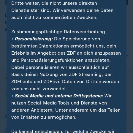
Dritte weiter, die nicht unsere direkten
Dienstleister sind. Wir verwenden deine Daten
Entscheidung zum Tanker der Schattenflotte /
auch nicht zu kommerziellen Zwecken.
Grundsatzrede von NATO-Generalsekretär Rutte /
00:17
Kinderrechte-Index
Zustimmungspflichtige Datenverarbeitung
• Personalisierung:
Die Speicherung von
bestimmten Interaktionen ermöglicht uns, dein
Erlebnis im Angebot des ZDF an dich anzupassen
nach oben
und Personalisierungsfunktionen anzubieten.
Dabei personalisieren wir ausschließlich auf
Basis deiner Nutzung von ZDF Streaming, der
ZDFheute und ZDFtivi. Daten von Dritten werden
von uns nicht verwendet.
• Social Media und externe Drittsysteme:
Wir
nutzen Social-Media-Tools und Dienste von
anderen Anbietern. Unter anderem um das Teilen
Aktuell bei ZDFheute
von Inhalten zu ermöglichen.
Zuletzt veröffentlicht
Du kannst entscheiden, für welche Zwecke wir