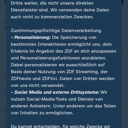
Dritte weiter, die nicht unsere direkten
Dienstleister sind. Wir verwenden deine Daten
"Trooping the Colour": Vorgezogene Geburtstagsfeier
auch nicht zu kommerziellen Zwecken.
für König Charles III. / Schweiz stimmt als weltweit
00:15
erstes Land über Einwohner-Obergrenze ab
Zustimmungspflichtige Datenverarbeitung
• Personalisierung:
Die Speicherung von
bestimmten Interaktionen ermöglicht uns, dein
Erlebnis im Angebot des ZDF an dich anzupassen
nach oben
und Personalisierungsfunktionen anzubieten.
Dabei personalisieren wir ausschließlich auf
Basis deiner Nutzung von ZDF Streaming, der
ZDFheute und ZDFtivi. Daten von Dritten werden
von uns nicht verwendet.
• Social Media und externe Drittsysteme:
Wir
nutzen Social-Media-Tools und Dienste von
anderen Anbietern. Unter anderem um das Teilen
Aktuell bei ZDFheute
von Inhalten zu ermöglichen.
Zuletzt veröffentlicht
Du kannst entscheiden, für welche Zwecke wir