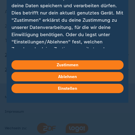
deine Daten speichern und verarbeiten dürfen.
Aktuelle Sendungs-Videos
Dies betrifft nur dein aktuell genutztes Gerät. Mit
"Zustimmen" erklärst du deine Zustimmung zu
ZDFheute Stories
unserer Datenverarbeitung, für die wir deine
Einwilligung benötigen. Oder du legst unter
Themen im Überblick
"Einstellungen/Ablehnen" fest, welchen
Zwecken du deine Zustimmung gibst und
ZDFheute Update
welchen nicht. Deine Datenschutzeinstellungen
kannst du jederzeit mit Wirkung für die Zukunft
Zustimmen
ZDFheute Apps
in deinen Einstellungen widerrufen oder ändern.
Ablehnen
Hier findest du das Impressum.
Einstellen
Weitere Informationen findest du in unserer
Nutzungsbedingungen
Datenschutz
Datenschutzeinstellungen
Datenschutzerklärung.
Impressum
Wechseln zu: