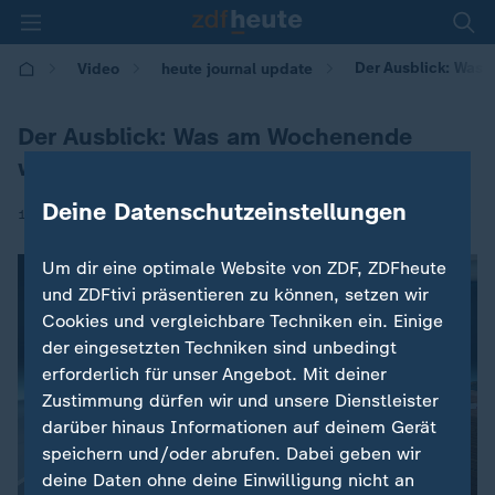
Der Ausblick: Was
Video
heute journal update
Der Ausblick: Was am Wochenende
wichtig wird
Deine Datenschutzeinstellungen
|
13.06.2026 | 00:35
Um dir eine optimale Website von ZDF, ZDFheute
und ZDFtivi präsentieren zu können, setzen wir
Cookies und vergleichbare Techniken ein. Einige
der eingesetzten Techniken sind unbedingt
erforderlich für unser Angebot. Mit deiner
Zustimmung dürfen wir und unsere Dienstleister
darüber hinaus Informationen auf deinem Gerät
speichern und/oder abrufen. Dabei geben wir
deine Daten ohne deine Einwilligung nicht an