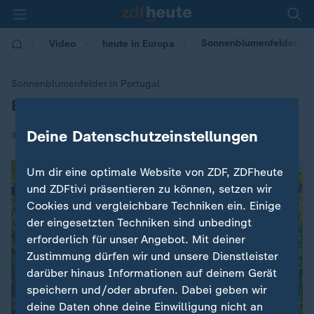
Sonnenblumenfelder in P
Video
heute in Europa
Sonnenblumenfelder in Portugal
Blütenpracht und Futter
:
Deine Datenschutzeinstellungen
|
30.06.2026 | 17:09
Um dir eine optimale Website von ZDF, ZDFheute
und ZDFtivi präsentieren zu können, setzen wir
Cookies und vergleichbare Techniken ein. Einige
der eingesetzten Techniken sind unbedingt
erforderlich für unser Angebot. Mit deiner
Zustimmung dürfen wir und unsere Dienstleister
darüber hinaus Informationen auf deinem Gerät
speichern und/oder abrufen. Dabei geben wir
deine Daten ohne deine Einwilligung nicht an