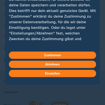
Zuletzt veröffentlicht
deine Daten speichern und verarbeiten dürfen.
Dies betrifft nur dein aktuell genutztes Gerät. Mit
Aktuelle Sendungs-Videos
"Zustimmen" erklärst du deine Zustimmung zu
unserer Datenverarbeitung, für die wir deine
ZDFheute Stories
Einwilligung benötigen. Oder du legst unter
"Einstellungen/Ablehnen" fest, welchen
Themen im Überblick
Zwecken du deine Zustimmung gibst und
welchen nicht. Deine Datenschutzeinstellungen
ZDFheute Update
kannst du jederzeit mit Wirkung für die Zukunft
Zustimmen
in deinen Einstellungen widerrufen oder ändern.
ZDFheute Apps
Ablehnen
Hier findest du das Impressum.
Weitere Informationen findest du in unserer
Einstellen
Datenschutzerklärung.
Nutzungsbedingungen
Datenschutz
Datenschutzeinstellungen
Impressum