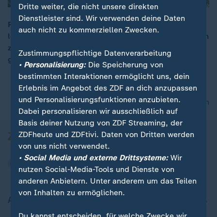
Dritte weiter, die nicht unsere direkten
Dienstleister sind. Wir verwenden deine Daten
Riesige Sonnenblumenfelder im Norden Portugals
auch nicht zu kommerziellen Zwecken.
locken Touristen an. Nach der Ernte werden die Blumen
00:11
zu Futter für Kühe, aus deren Milch regionaler Käse
Zustimmungspflichtige Datenverarbeitung
gemacht wird.
• Personalisierung:
Die Speicherung von
bestimmten Interaktionen ermöglicht uns, dein
Erlebnis im Angebot des ZDF an dich anzupassen
und Personalisierungsfunktionen anzubieten.
nach oben
Dabei personalisieren wir ausschließlich auf
Basis deiner Nutzung von ZDF Streaming, der
ZDFheute und ZDFtivi. Daten von Dritten werden
von uns nicht verwendet.
• Social Media und externe Drittsysteme:
Wir
nutzen Social-Media-Tools und Dienste von
anderen Anbietern. Unter anderem um das Teilen
von Inhalten zu ermöglichen.
Aktuell bei ZDFheute
Du kannst entscheiden, für welche Zwecke wir