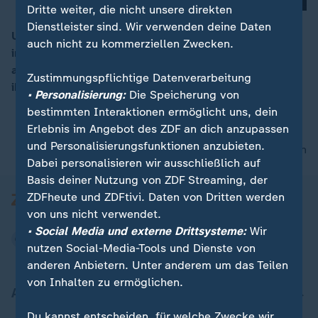
Dritte weiter, die nicht unsere direkten
Dienstleister sind. Wir verwenden deine Daten
Ursprünglich zur Versorgung der Hütten und Landwirte
auch nicht zu kommerziellen Zwecken.
in den Bergen gebaut, wurden die Kleinseilbahnen
00:16
auch zur Touristenattraktion. Nun stehen viele von
Zustimmungspflichtige Datenverarbeitung
ihnen vor der Schließung.
• Personalisierung:
Die Speicherung von
bestimmten Interaktionen ermöglicht uns, dein
Erlebnis im Angebot des ZDF an dich anzupassen
und Personalisierungsfunktionen anzubieten.
nach oben
Dabei personalisieren wir ausschließlich auf
Basis deiner Nutzung von ZDF Streaming, der
ZDFheute und ZDFtivi. Daten von Dritten werden
von uns nicht verwendet.
• Social Media und externe Drittsysteme:
Wir
nutzen Social-Media-Tools und Dienste von
anderen Anbietern. Unter anderem um das Teilen
von Inhalten zu ermöglichen.
Aktuell bei ZDFheute
Du kannst entscheiden, für welche Zwecke wir