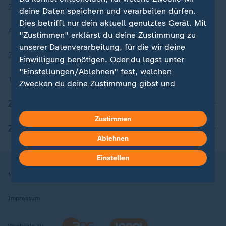
Zuletzt veröffentlicht
deine Daten speichern und verarbeiten dürfen.
Dies betrifft nur dein aktuell genutztes Gerät. Mit
Aktuelle Sendungs-Videos
"Zustimmen" erklärst du deine Zustimmung zu
unserer Datenverarbeitung, für die wir deine
ZDFheute Stories
Einwilligung benötigen. Oder du legst unter
"Einstellungen/Ablehnen" fest, welchen
Themen im Überblick
Zwecken du deine Zustimmung gibst und
welchen nicht. Deine Datenschutzeinstellungen
ZDFheute Update
kannst du jederzeit mit Wirkung für die Zukunft
Zustimmen
in deinen Einstellungen widerrufen oder ändern.
ZDFheute Apps
Ablehnen
Hier findest du das Impressum.
Weitere Informationen findest du in unserer
Einstellen
Datenschutzerklärung.
Nutzungsbedingungen
Datenschutz
Datenschutzeinstellungen
Impressum