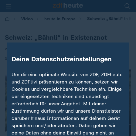
Schweiz: „Bähnli“ in Exi
Video
heute in Europa
Schweiz: „Bähnli“ in Existenznot
von Petra Otto
Deine Datenschutzeinstellungen
|
08.06.2026 | 16:00
Um dir eine optimale Website von ZDF, ZDFheute
und ZDFtivi präsentieren zu können, setzen wir
Cookies und vergleichbare Techniken ein. Einige
der eingesetzten Techniken sind unbedingt
erforderlich für unser Angebot. Mit deiner
Zustimmung dürfen wir und unsere Dienstleister
darüber hinaus Informationen auf deinem Gerät
speichern und/oder abrufen. Dabei geben wir
deine Daten ohne deine Einwilligung nicht an