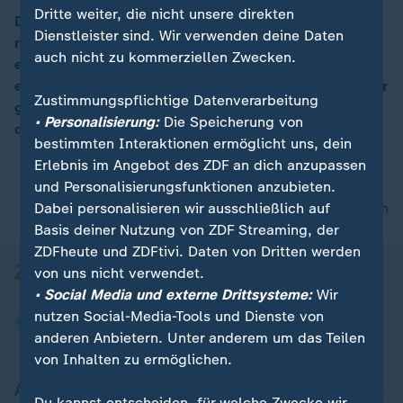
Dritte weiter, die nicht unsere direkten
Die Ausstellung der Fotografin Letizia Battaglia im
Dienstleister sind. Wir verwenden deine Daten
römischen Museum Maxxi hat Italien in schwerer Zeit
00:08
auch nicht zu kommerziellen Zwecken.
ein Gesicht gegeben manchmal zornig, manchmal
ernst und manchmal einfach nur erfrischend heiter. Der
Zustimmungspflichtige Datenverarbeitung
größte Teil ihrer Arbeit zeigt das Leben im Dunstkreis
• Personalisierung:
Die Speicherung von
der Mafia.
bestimmten Interaktionen ermöglicht uns, dein
Erlebnis im Angebot des ZDF an dich anzupassen
und Personalisierungsfunktionen anzubieten.
Dabei personalisieren wir ausschließlich auf
nach oben
Basis deiner Nutzung von ZDF Streaming, der
ZDFheute und ZDFtivi. Daten von Dritten werden
von uns nicht verwendet.
• Social Media und externe Drittsysteme:
Wir
nutzen Social-Media-Tools und Dienste von
anderen Anbietern. Unter anderem um das Teilen
von Inhalten zu ermöglichen.
Aktuell bei ZDFheute
Du kannst entscheiden, für welche Zwecke wir