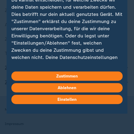
deine Daten speichern und verarbeiten dürfen.
Zuletzt veröffentlicht
Dies betrifft nur dein aktuell genutztes Gerät. Mit
"Zustimmen" erklärst du deine Zustimmung zu
Aktuelle Sendungs-Videos
unserer Datenverarbeitung, für die wir deine
Einwilligung benötigen. Oder du legst unter
ZDFheute Stories
"Einstellungen/Ablehnen" fest, welchen
Zwecken du deine Zustimmung gibst und
Themen im Überblick
welchen nicht. Deine Datenschutzeinstellungen
kannst du jederzeit mit Wirkung für die Zukunft
ZDFheute Update
in deinen Einstellungen widerrufen oder ändern.
Zustimmen
ZDFheute Apps
Hier findest du das Impressum.
Ablehnen
Weitere Informationen findest du in unserer
Einstellen
Datenschutzerklärung.
Nutzungsbedingungen
Datenschutz
Datenschutzeinstellungen
Impressum