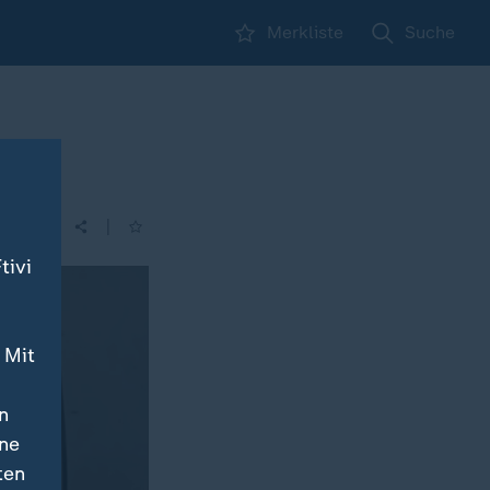
Merkliste
Suche
|
| 16:00
tivi
 Mit
n
ine
ten