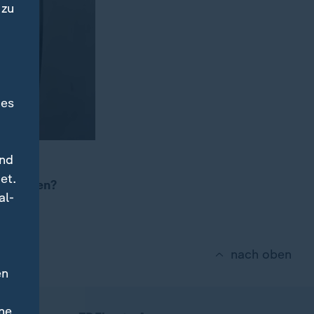
 zu
des
und
ark und
et.
m größten?
al-
nach oben
en
ne