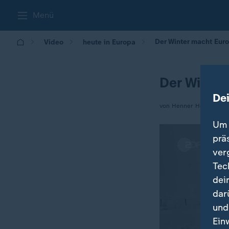
Menü
Der Winter macht Eur
Video
heute in Europa
Der Winter
De
von Henner Hebestreit,
Um 
prä
ver
Tec
dei
dar
und
Ein