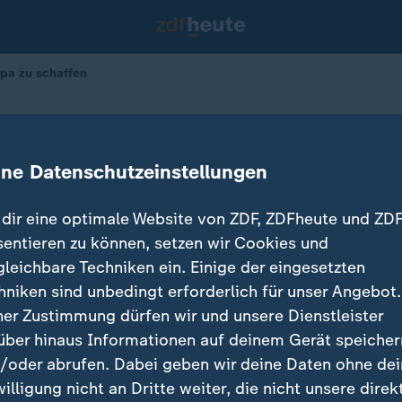
opa zu schaffen
 macht Europa zu schaffen
ine Datenschutzeinstellungen
 Thomas Walde, Hilke Petersen
07.01.2026 
dir eine optimale Website von ZDF, ZDFheute und ZDF
sentieren zu können, setzen wir Cookies und
gleichbare Techniken ein. Einige der eingesetzten
hniken sind unbedingt erforderlich für unser Angebot.
ner Zustimmung dürfen wir und unsere Dienstleister
über hinaus Informationen auf deinem Gerät speicher
/oder abrufen. Dabei geben wir deine Daten ohne de
willigung nicht an Dritte weiter, die nicht unsere direk