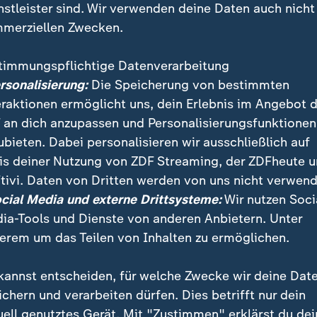
nstleister sind. Wir verwenden deine Daten auch nicht
merziellen Zwecken.
timmungspflichtige Datenverarbeitung
ersonalisierung:
Die Speicherung von bestimmten
eraktionen ermöglicht uns, dein Erlebnis im Angebot 
 an dich anzupassen und Personalisierungsfunktionen
ubieten. Dabei personalisieren wir ausschließlich auf
is deiner Nutzung von ZDF Streaming, der ZDFheute 
en, Schnee und Eis haben in Großbritannien, Dänem
tivi. Daten von Dritten werden von uns nicht verwend
luss auf den Alltag. Wo sind die Herausforderungen a
ocial Media und externe Drittsysteme:
Wir nutzen Soci
ia-Tools und Dienste von anderen Anbietern. Unter
erem um das Teilen von Inhalten zu ermöglichen.
kannst entscheiden, für welche Zwecke wir deine Dat
ichern und verarbeiten dürfen. Dies betrifft nur dein
uell genutztes Gerät. Mit "Zustimmen" erklärst du dei