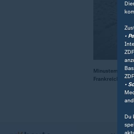
Die
kom
Zus
• P
Int
ZDF
anz
Bas
Minustemperatur
ZDF
Frankreich Einf
00:17
03:25
• S
Med
and
Du 
spe
akt