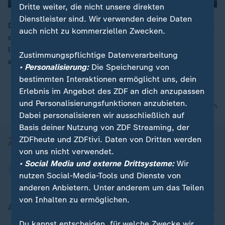
Dritte weiter, die nicht unsere direkten
Dienstleister sind. Wir verwenden deine Daten
Die Rentenreform zählt zu den schwierigsten Vorhaben
auch nicht zu kommerziellen Zwecken.
der Bundesregierung. Arbeitsministerin Bas will
00:15
langfristig auch Beamte in die gesetzliche Rente
Zustimmungspflichtige Datenverarbeitung
einbeziehen.
• Personalisierung:
Die Speicherung von
bestimmten Interaktionen ermöglicht uns, dein
Erlebnis im Angebot des ZDF an dich anzupassen
und Personalisierungsfunktionen anzubieten.
nach oben
Dabei personalisieren wir ausschließlich auf
Basis deiner Nutzung von ZDF Streaming, der
ZDFheute und ZDFtivi. Daten von Dritten werden
von uns nicht verwendet.
• Social Media und externe Drittsysteme:
Wir
nutzen Social-Media-Tools und Dienste von
anderen Anbietern. Unter anderem um das Teilen
von Inhalten zu ermöglichen.
Aktuell bei ZDFheute
Du kannst entscheiden, für welche Zwecke wir