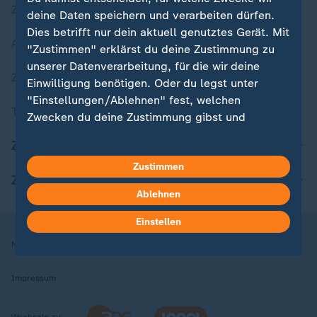
Zuletzt veröffentlicht
deine Daten speichern und verarbeiten dürfen.
Dies betrifft nur dein aktuell genutztes Gerät. Mit
Aktuelle Sendungs-Videos
"Zustimmen" erklärst du deine Zustimmung zu
unserer Datenverarbeitung, für die wir deine
ZDFheute Stories
Einwilligung benötigen. Oder du legst unter
"Einstellungen/Ablehnen" fest, welchen
Themen im Überblick
Zwecken du deine Zustimmung gibst und
welchen nicht. Deine Datenschutzeinstellungen
ZDFheute Update
kannst du jederzeit mit Wirkung für die Zukunft
Zustimmen
in deinen Einstellungen widerrufen oder ändern.
ZDFheute Apps
Ablehnen
Hier findest du das Impressum.
Weitere Informationen findest du in unserer
Einstellen
Datenschutzerklärung.
Nutzungsbedingungen
Datenschutz
Datenschutzeinstellungen
Impressum