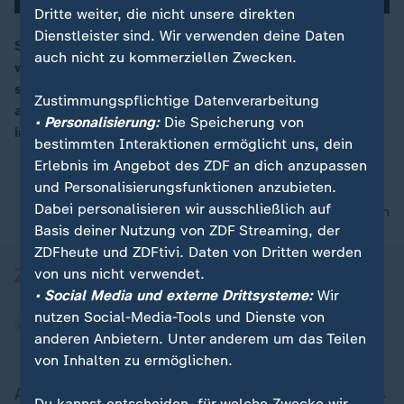
Dritte weiter, die nicht unsere direkten
Dienstleister sind. Wir verwenden deine Daten
Stricken und Häkeln sind seit der Corona-Pandemie
auch nicht zu kommerziellen Zwecken.
wieder in Mode gekommen. In „Knittingclubs“ treffen
00:15
sich Frauen um zusammen zu sticken und sich
Zustimmungspflichtige Datenverarbeitung
auszutauschen. Jetzt gibt es sogar eine Veranstaltung
• Personalisierung:
Die Speicherung von
im Kino.
bestimmten Interaktionen ermöglicht uns, dein
Erlebnis im Angebot des ZDF an dich anzupassen
und Personalisierungsfunktionen anzubieten.
Dabei personalisieren wir ausschließlich auf
nach oben
Basis deiner Nutzung von ZDF Streaming, der
ZDFheute und ZDFtivi. Daten von Dritten werden
von uns nicht verwendet.
• Social Media und externe Drittsysteme:
Wir
nutzen Social-Media-Tools und Dienste von
anderen Anbietern. Unter anderem um das Teilen
von Inhalten zu ermöglichen.
Aktuell bei ZDFheute
Du kannst entscheiden, für welche Zwecke wir