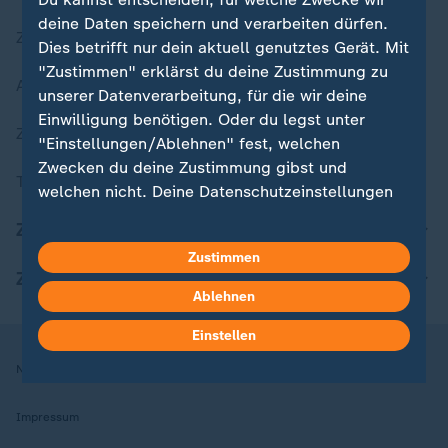
deine Daten speichern und verarbeiten dürfen.
Zuletzt veröffentlicht
Dies betrifft nur dein aktuell genutztes Gerät. Mit
"Zustimmen" erklärst du deine Zustimmung zu
Aktuelle Sendungs-Videos
unserer Datenverarbeitung, für die wir deine
Einwilligung benötigen. Oder du legst unter
ZDFheute Stories
"Einstellungen/Ablehnen" fest, welchen
Zwecken du deine Zustimmung gibst und
Themen im Überblick
welchen nicht. Deine Datenschutzeinstellungen
kannst du jederzeit mit Wirkung für die Zukunft
ZDFheute Update
in deinen Einstellungen widerrufen oder ändern.
Zustimmen
ZDFheute Apps
Hier findest du das Impressum.
Ablehnen
Weitere Informationen findest du in unserer
Datenschutzerklärung.
Einstellen
Nutzungsbedingungen
Datenschutz
Datenschutzeinstellungen
Impressum