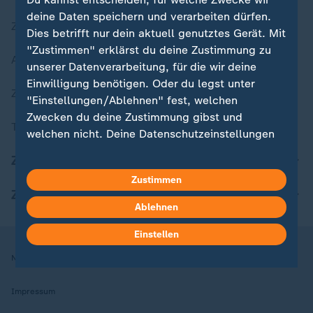
deine Daten speichern und verarbeiten dürfen.
Zuletzt veröffentlicht
Dies betrifft nur dein aktuell genutztes Gerät. Mit
"Zustimmen" erklärst du deine Zustimmung zu
Aktuelle Sendungs-Videos
unserer Datenverarbeitung, für die wir deine
Einwilligung benötigen. Oder du legst unter
ZDFheute Stories
"Einstellungen/Ablehnen" fest, welchen
Zwecken du deine Zustimmung gibst und
Themen im Überblick
welchen nicht. Deine Datenschutzeinstellungen
kannst du jederzeit mit Wirkung für die Zukunft
ZDFheute Update
in deinen Einstellungen widerrufen oder ändern.
Zustimmen
ZDFheute Apps
Hier findest du das Impressum.
Ablehnen
Weitere Informationen findest du in unserer
Datenschutzerklärung.
Einstellen
Nutzungsbedingungen
Datenschutz
Datenschutzeinstellungen
Impressum