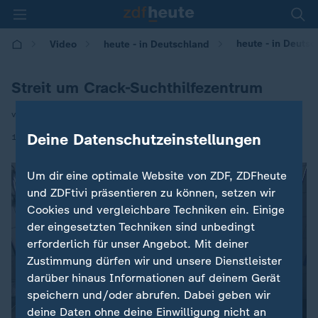
heute - in Deutsc
Video
heute - in Deutschland
Streit um Crack-Suchthilfezentrum
von Susanna Santina
|
Deine Datenschutzeinstellungen
16.05.2025 | 14:00
Um dir eine optimale Website von ZDF, ZDFheute
und ZDFtivi präsentieren zu können, setzen wir
Cookies und vergleichbare Techniken ein. Einige
der eingesetzten Techniken sind unbedingt
erforderlich für unser Angebot. Mit deiner
Zustimmung dürfen wir und unsere Dienstleister
darüber hinaus Informationen auf deinem Gerät
speichern und/oder abrufen. Dabei geben wir
deine Daten ohne deine Einwilligung nicht an