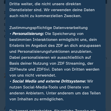
Dritte weiter, die nicht unsere direkten
Dienstleister sind. Wir verwenden deine Daten
In Frankfurt soll ein Suchthilfezentrum für Crack
auch nicht zu kommerziellen Zwecken.
Abhängige errichtet werden, um so die Drogenszene
00:16
besser in den Griff zu bekommen. Mieter sind empört
Zustimmungspflichtige Datenverarbeitung
und die Investoren warnen. Heute soll über den
• Personalisierung:
Die Speicherung von
Gebäudekauf abgestimmt werden.
bestimmten Interaktionen ermöglicht uns, dein
Erlebnis im Angebot des ZDF an dich anzupassen
und Personalisierungsfunktionen anzubieten.
Dabei personalisieren wir ausschließlich auf
nach oben
Basis deiner Nutzung von ZDF Streaming, der
ZDFheute und ZDFtivi. Daten von Dritten werden
von uns nicht verwendet.
• Social Media und externe Drittsysteme:
Wir
nutzen Social-Media-Tools und Dienste von
anderen Anbietern. Unter anderem um das Teilen
von Inhalten zu ermöglichen.
Aktuell bei ZDFheute
Du kannst entscheiden, für welche Zwecke wir