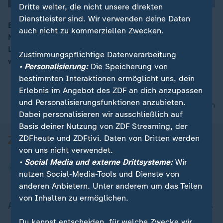
Dritte weiter, die nicht unsere direkten
Dienstleister sind. Wir verwenden deine Daten
Erstmals wird am Sonntag in Deutschland der
auch nicht zu kommerziellen Zwecken.
Nationale Veteranentag begangen. Dabei sollen die
00:16
Leistungen von Soldatinnen und Soldaten gewürdigt
Zustimmungspflichtige Datenverarbeitung
werden.
• Personalisierung:
Die Speicherung von
bestimmten Interaktionen ermöglicht uns, dein
Erlebnis im Angebot des ZDF an dich anzupassen
und Personalisierungsfunktionen anzubieten.
nach oben
Dabei personalisieren wir ausschließlich auf
Basis deiner Nutzung von ZDF Streaming, der
ZDFheute und ZDFtivi. Daten von Dritten werden
von uns nicht verwendet.
• Social Media und externe Drittsysteme:
Wir
nutzen Social-Media-Tools und Dienste von
anderen Anbietern. Unter anderem um das Teilen
von Inhalten zu ermöglichen.
Aktuell bei ZDFheute
Du kannst entscheiden, für welche Zwecke wir