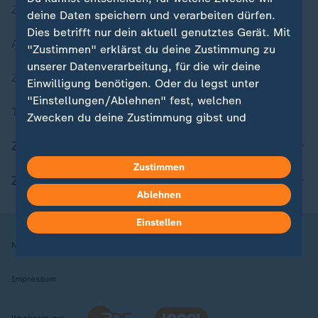
Zuletzt veröffentlicht
deine Daten speichern und verarbeiten dürfen.
Dies betrifft nur dein aktuell genutztes Gerät. Mit
Aktuelle Sendungs-Videos
"Zustimmen" erklärst du deine Zustimmung zu
unserer Datenverarbeitung, für die wir deine
ZDFheute Stories
Einwilligung benötigen. Oder du legst unter
"Einstellungen/Ablehnen" fest, welchen
Themen im Überblick
Zwecken du deine Zustimmung gibst und
welchen nicht. Deine Datenschutzeinstellungen
ZDFheute Update
kannst du jederzeit mit Wirkung für die Zukunft
Zustimmen
in deinen Einstellungen widerrufen oder ändern.
ZDFheute Apps
Ablehnen
Hier findest du das Impressum.
Weitere Informationen findest du in unserer
Einstellen
Datenschutzerklärung.
Nutzungsbedingungen
Datenschutz
Datenschutzeinstellungen
Impressum