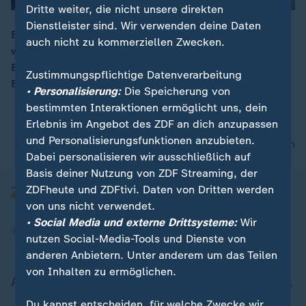
Dritte weiter, die nicht unsere direkten
Dienstleister sind. Wir verwenden deine Daten
Bevor Friedrich Merz morgen zum Kanzler gewählt
auch nicht zu kommerziellen Zwecken.
wird, wird Olaf Scholz mit der höchsten militärischen
00:16
Ehrung aus dem Kanzleramt verabschiedet. Eine kurze
Zustimmungspflichtige Datenverarbeitung
Bilanz seiner Kanzlerschaft.
• Personalisierung:
Die Speicherung von
bestimmten Interaktionen ermöglicht uns, dein
Erlebnis im Angebot des ZDF an dich anzupassen
und Personalisierungsfunktionen anzubieten.
nach oben
Dabei personalisieren wir ausschließlich auf
Basis deiner Nutzung von ZDF Streaming, der
ZDFheute und ZDFtivi. Daten von Dritten werden
von uns nicht verwendet.
• Social Media und externe Drittsysteme:
Wir
nutzen Social-Media-Tools und Dienste von
anderen Anbietern. Unter anderem um das Teilen
von Inhalten zu ermöglichen.
Aktuell bei ZDFheute
Du kannst entscheiden, für welche Zwecke wir