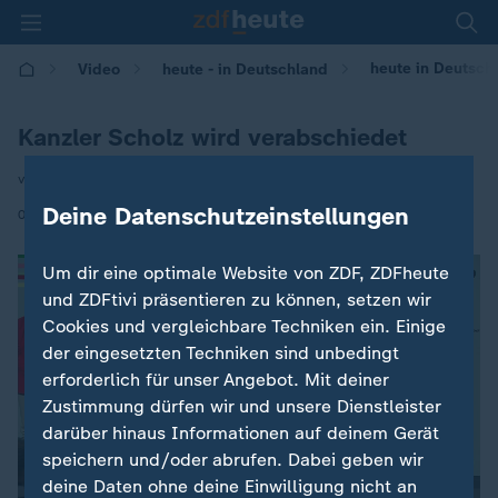
heute in Deutsch
Video
heute - in Deutschland
Kanzler Scholz wird verabschiedet
von Britta Spiekermann
Deine Datenschutzeinstellungen
|
05.05.2025 | 14:00
Um dir eine optimale Website von ZDF, ZDFheute
und ZDFtivi präsentieren zu können, setzen wir
Cookies und vergleichbare Techniken ein. Einige
der eingesetzten Techniken sind unbedingt
erforderlich für unser Angebot. Mit deiner
Zustimmung dürfen wir und unsere Dienstleister
darüber hinaus Informationen auf deinem Gerät
speichern und/oder abrufen. Dabei geben wir
deine Daten ohne deine Einwilligung nicht an