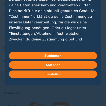
Zuletzt veröffentlicht
deine Daten speichern und verarbeiten dürfen.
Dies betrifft nur dein aktuell genutztes Gerät. Mit
Aktuelle Sendungs-Videos
"Zustimmen" erklärst du deine Zustimmung zu
unserer Datenverarbeitung, für die wir deine
ZDFheute Stories
Einwilligung benötigen. Oder du legst unter
"Einstellungen/Ablehnen" fest, welchen
Themen im Überblick
Zwecken du deine Zustimmung gibst und
welchen nicht. Deine Datenschutzeinstellungen
ZDFheute Update
kannst du jederzeit mit Wirkung für die Zukunft
Zustimmen
in deinen Einstellungen widerrufen oder ändern.
ZDFheute Apps
Ablehnen
Hier findest du das Impressum.
Weitere Informationen findest du in unserer
Einstellen
Datenschutzerklärung.
Nutzungsbedingungen
Datenschutz
Datenschutzeinstellungen
Impressum