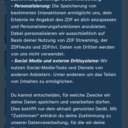
Video
2:22
• Personalisierung:
Die Speicherung von
bestimmten Interaktionen ermöglicht uns, dein
Bundesrat stoppt Entlastungsprämie
Erlebnis im Angebot des ZDF an dich anzupassen
Lars Bohnsack
und Personalisierungsfunktionen anzubieten.
Dabei personalisieren wir ausschließlich auf
Basis deiner Nutzung von ZDF Streaming, der
Video
1:59
ZDFheute und ZDFtivi. Daten von Dritten werden
Hohe Unzufriedenheit mit der
von uns nicht verwendet.
Bundesregierung
• Social Media und externe Drittsysteme:
Wir
Julia Schröter
nutzen Social-Media-Tools und Dienste von
anderen Anbietern. Unter anderem um das Teilen
Video
1:52
von Inhalten zu ermöglichen.
Schüler protestieren gegen Wehrdienst
Du kannst entscheiden, für welche Zwecke wir
Thomas Münten
deine Daten speichern und verarbeiten dürfen.
Dies betrifft nur dein aktuell genutztes Gerät. Mit
Video
1:36
"Zustimmen" erklärst du deine Zustimmung zu
unserer Datenverarbeitung, für die wir deine
Bundeswehr fordert Flächen zurück