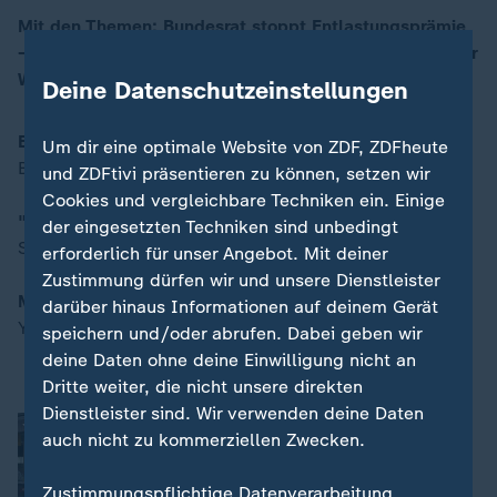
Mit den Themen: Bundesrat stoppt Entlastungsprämie
– Bundesländer fürchten Mehr-Belastung / „Nie wieder
00:16
Wehrpflicht“ – Schülerproteste in 100 Städten
Deine Datenschutzeinstellungen
Bundesrat stoppt Entlastungsprämie
Um dir eine optimale Website von ZDF, ZDFheute
Bundesländer fürchten Mehrbelastung
und ZDFtivi präsentieren zu können, setzen wir
Cookies und vergleichbare Techniken ein. Einige
"Nie wieder Wehrpflicht"
der eingesetzten Techniken sind unbedingt
Schülerproteste in 100 Städten
erforderlich für unser Angebot. Mit deiner
Zustimmung dürfen wir und unsere Dienstleister
Moderation:
darüber hinaus Informationen auf deinem Gerät
Yve Fehring
speichern und/oder abrufen. Dabei geben wir
deine Daten ohne deine Einwilligung nicht an
Dritte weiter, die nicht unsere direkten
Dienstleister sind. Wir verwenden deine Daten
Geiselnahme in Sinzig
auch nicht zu kommerziellen Zwecken.
Anna Duda
Zustimmungspflichtige Datenverarbeitung