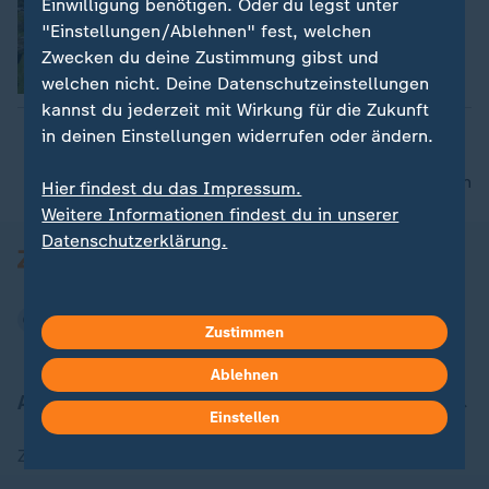
Einwilligung benötigen. Oder du legst unter
Winnie Heescher
"Einstellungen/Ablehnen" fest, welchen
Zwecken du deine Zustimmung gibst und
welchen nicht. Deine Datenschutzeinstellungen
Video
2:05
kannst du jederzeit mit Wirkung für die Zukunft
in deinen Einstellungen widerrufen oder ändern.
nach oben
Hier findest du das Impressum.
Weitere Informationen findest du in unserer
Datenschutzerklärung.
Zustimmen
Ablehnen
Aktuell bei ZDFheute
Einstellen
Zuletzt veröffentlicht