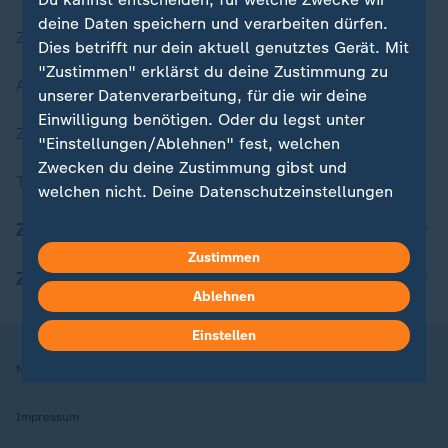
deine Daten speichern und verarbeiten dürfen.
Zuletzt veröffentlicht
Dies betrifft nur dein aktuell genutztes Gerät. Mit
"Zustimmen" erklärst du deine Zustimmung zu
Aktuelle Sendungs-Videos
unserer Datenverarbeitung, für die wir deine
Einwilligung benötigen. Oder du legst unter
ZDFheute Stories
"Einstellungen/Ablehnen" fest, welchen
Zwecken du deine Zustimmung gibst und
Themen im Überblick
welchen nicht. Deine Datenschutzeinstellungen
kannst du jederzeit mit Wirkung für die Zukunft
ZDFheute Update
in deinen Einstellungen widerrufen oder ändern.
Zustimmen
ZDFheute Apps
Hier findest du das Impressum.
Ablehnen
Weitere Informationen findest du in unserer
Datenschutzerklärung.
Einstellen
Nutzungsbedingungen
Datenschutz
Datenschutzeinstellungen
Impressum