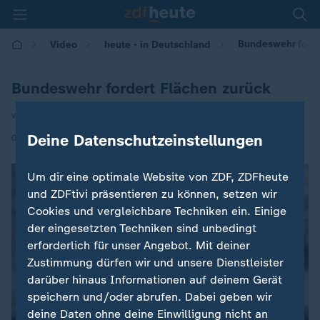
Bundeswehr forde
Video
heute - in Deutschland
Bundeswehr fordert Flächen zurück
von Winnie Heescher
|
Deine Datenschutzeinstellungen
08.05.2026 | 14:00
Um dir eine optimale Website von ZDF, ZDFheute
und ZDFtivi präsentieren zu können, setzen wir
Cookies und vergleichbare Techniken ein. Einige
der eingesetzten Techniken sind unbedingt
erforderlich für unser Angebot. Mit deiner
Zustimmung dürfen wir und unsere Dienstleister
darüber hinaus Informationen auf deinem Gerät
speichern und/oder abrufen. Dabei geben wir
deine Daten ohne deine Einwilligung nicht an