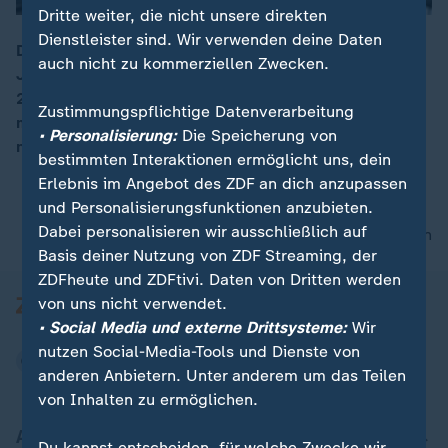
Dritte weiter, die nicht unsere direkten
Dienstleister sind. Wir verwenden deine Daten
Die Bundeswehr fordert Flächen zurück, die sie vor
auch nicht zu kommerziellen Zwecken.
Jahren an die Stadt Kiel verkauft hatte. Dort sollten
00:16
2000 Wohnungen entstehen. Wegen der
Zustimmungspflichtige Datenverarbeitung
marinetechnisch günstigen Lage will sie das Gelände
• Personalisierung:
Die Speicherung von
nun zurückkaufen.
bestimmten Interaktionen ermöglicht uns, dein
Erlebnis im Angebot des ZDF an dich anzupassen
und Personalisierungsfunktionen anzubieten.
Dabei personalisieren wir ausschließlich auf
nach oben
Basis deiner Nutzung von ZDF Streaming, der
ZDFheute und ZDFtivi. Daten von Dritten werden
von uns nicht verwendet.
• Social Media und externe Drittsysteme:
Wir
nutzen Social-Media-Tools und Dienste von
anderen Anbietern. Unter anderem um das Teilen
von Inhalten zu ermöglichen.
Aktuell bei ZDFheute
Du kannst entscheiden, für welche Zwecke wir