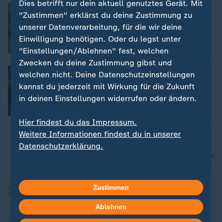
Dies betrifft nur dein aktuell genutztes Gerät. Mit
Zu großer Lehrermangel in Thüringen
"Zustimmen" erklärst du deine Zustimmung zu
Mona Trebing
unserer Datenverarbeitung, für die wir deine
Einwilligung benötigen. Oder du legst unter
Video
2:02
"Einstellungen/Ablehnen" fest, welchen
Zwecken du deine Zustimmung gibst und
Heute ist Weltglückstag
welchen nicht. Deine Datenschutzeinstellungen
Dagmar Henning
kannst du jederzeit mit Wirkung für die Zukunft
in deinen Einstellungen widerrufen oder ändern.
Video
1:44
Hier findest du das Impressum.
Weitere Informationen findest du in unserer
Datenschutzerklärung.
nach oben
Zustimmen
Ablehnen