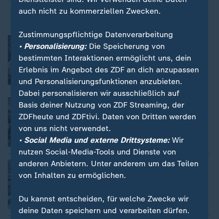
auch nicht zu kommerziellen Zwecken.
Zustimmungspflichtige Datenverarbeitung
Milliardenverlust bei Autozulieferer
• Personalisierung:
Die Speicherung von
Jasmin Astaki-Bardeh
bestimmten Interaktionen ermöglicht uns, dein
Erlebnis im Angebot des ZDF an dich anzupassen
Video
2:05
und Personalisierungsfunktionen anzubieten.
Dabei personalisieren wir ausschließlich auf
EU-Gipfel in Brüssel
Basis deiner Nutzung von ZDF Streaming, der
Ulf Roeller
ZDFheute und ZDFtivi. Daten von Dritten werden
von uns nicht verwendet.
• Social Media und externe Drittsysteme:
Wir
Video
2:25
nutzen Social-Media-Tools und Dienste von
anderen Anbietern. Unter anderem um das Teilen
Verkehrschaos in Berlin
von Inhalten zu ermöglichen.
Nils Schneider
Du kannst entscheiden, für welche Zwecke wir
Video
1:45
deine Daten speichern und verarbeiten dürfen.