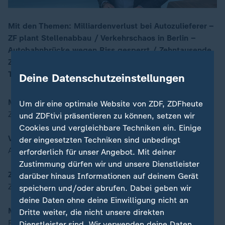
Mit den Themen: Milliardenverlust bei Autozulieferer –
ZF plant Stellenabbau / Verkehrschaos in Berlin –
00:17
Autobahnbrücke wegen Riss gesperrt / Zehntausende
Zeugnisnoten fehlen – Zu großer Lehrermangel in
Thüringen
Deine Datenschutzeinstellungen
Milliardenverlust bei Autozulieferer
Um dir eine optimale Website von ZDF, ZDFheute
ZF plant Stellenabbau
und ZDFtivi präsentieren zu können, setzen wir
Cookies und vergleichbare Techniken ein. Einige
Verkehrschaos in Berlin
der eingesetzten Techniken sind unbedingt
Autobahnbrücke wegen Riss gesperrt
erforderlich für unser Angebot. Mit deiner
Zustimmung dürfen wir und unsere Dienstleister
Zehntausende Zeugnisnoten fehlen
darüber hinaus Informationen auf deinem Gerät
Zu großer Lehrermangel in Thüringen
speichern und/oder abrufen. Dabei geben wir
deine Daten ohne deine Einwilligung nicht an
Moderation:
Dritte weiter, die nicht unsere direkten
Ralph Szepanski
Dienstleister sind. Wir verwenden deine Daten