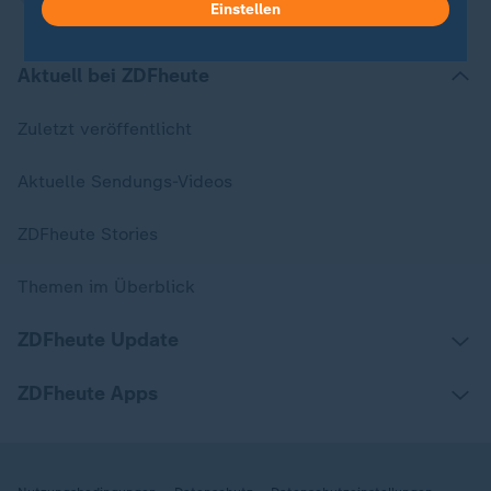
Einstellen
Aktuell bei ZDFheute
Zuletzt veröffentlicht
Aktuelle Sendungs-Videos
ZDFheute Stories
Themen im Überblick
ZDFheute Update
ZDFheute Apps