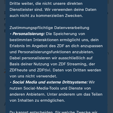
Dritte weiter, die nicht unsere direkten
Dienstleister sind. Wir verwenden deine Daten
In Thüringen konnten im letzten Halbjahr Zeugnisnoten
auch nicht zu kommerziellen Zwecken.
nicht vergeben werden, weil die Lehrkräfte fehlen. Die
00:16
Schüler befürchten dadurch Nachteile für
Zustimmungspflichtige Datenverarbeitung
Bewerbungen.
• Personalisierung:
Die Speicherung von
bestimmten Interaktionen ermöglicht uns, dein
Erlebnis im Angebot des ZDF an dich anzupassen
und Personalisierungsfunktionen anzubieten.
nach oben
Dabei personalisieren wir ausschließlich auf
Basis deiner Nutzung von ZDF Streaming, der
ZDFheute und ZDFtivi. Daten von Dritten werden
von uns nicht verwendet.
• Social Media und externe Drittsysteme:
Wir
nutzen Social-Media-Tools und Dienste von
anderen Anbietern. Unter anderem um das Teilen
von Inhalten zu ermöglichen.
Aktuell bei ZDFheute
Du kannst entscheiden, für welche Zwecke wir