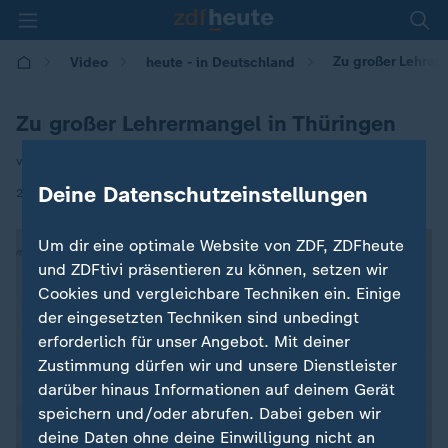
Zu großer Lehrer
Video
heute - in Deutschland
Zu großer Lehrermangel in Thüringen
von Mona Trebing
Deine Datenschutzeinstellungen
|
20.03.2025 | 14:00
Um dir eine optimale Website von ZDF, ZDFheute
und ZDFtivi präsentieren zu können, setzen wir
Cookies und vergleichbare Techniken ein. Einige
der eingesetzten Techniken sind unbedingt
erforderlich für unser Angebot. Mit deiner
Zustimmung dürfen wir und unsere Dienstleister
darüber hinaus Informationen auf deinem Gerät
speichern und/oder abrufen. Dabei geben wir
deine Daten ohne deine Einwilligung nicht an