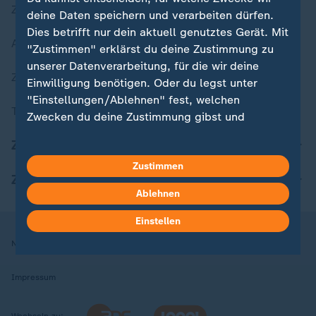
Zuletzt veröffentlicht
deine Daten speichern und verarbeiten dürfen.
Dies betrifft nur dein aktuell genutztes Gerät. Mit
Aktuelle Sendungs-Videos
"Zustimmen" erklärst du deine Zustimmung zu
unserer Datenverarbeitung, für die wir deine
ZDFheute Stories
Einwilligung benötigen. Oder du legst unter
"Einstellungen/Ablehnen" fest, welchen
Themen im Überblick
Zwecken du deine Zustimmung gibst und
welchen nicht. Deine Datenschutzeinstellungen
ZDFheute Update
kannst du jederzeit mit Wirkung für die Zukunft
Zustimmen
in deinen Einstellungen widerrufen oder ändern.
ZDFheute Apps
Ablehnen
Hier findest du das Impressum.
Weitere Informationen findest du in unserer
Einstellen
Datenschutzerklärung.
Nutzungsbedingungen
Datenschutz
Datenschutzeinstellungen
Impressum