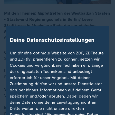
Mit den Themen: Gipfeltreffen der Westbalkan Staaten
- Staats-und Regierungschefs in Berlin/ Leere
00:16
Stadtkasse in Monheim - Ende der sprudelnden
Steuereinnahmen/ Versteigerung an der Nordsee -
Sylter Strandkörbe unterm Hammer
Deine Datenschutzeinstellungen
Gipfeltreffen der Westbalkanstaaten
Um dir eine optimale Website von ZDF, ZDFheute
Staats- und Regierungschefs in Berlin
und ZDFtivi präsentieren zu können, setzen wir
Cookies und vergleichbare Techniken ein. Einige
Leere Stadtkasse in Monheim
der eingesetzten Techniken sind unbedingt
Ende der sprudelnden Steuereinnahmen
erforderlich für unser Angebot. Mit deiner
Zustimmung dürfen wir und unsere Dienstleister
Saison-Strandkörbe unterm Hammer
darüber hinaus Informationen auf deinem Gerät
Versteigerung an der Nordsee
speichern und/oder abrufen. Dabei geben wir
deine Daten ohne deine Einwilligung nicht an
Moderation:
Dritte weiter, die nicht unsere direkten
Ralph Szepanski
Dienstleister sind. Wir verwenden deine Daten