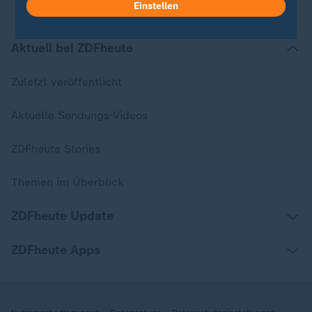
Einstellen
Aktuell bei ZDFheute
Zuletzt veröffentlicht
Aktuelle Sendungs-Videos
ZDFheute Stories
Themen im Überblick
ZDFheute Update
ZDFheute Apps