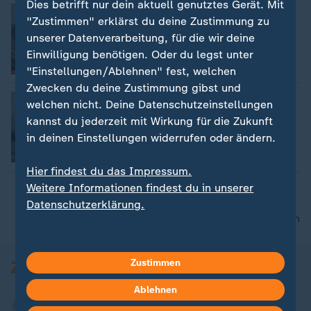
Dies betrifft nur dein aktuell genutztes Gerät. Mit
Reparieren statt wegwerfen
"Zustimmen" erklärst du deine Zustimmung zu
Kathrin Haas
unserer Datenverarbeitung, für die wir deine
Einwilligung benötigen. Oder du legst unter
Video
1:46
"Einstellungen/Ablehnen" fest, welchen
Zwecken du deine Zustimmung gibst und
Strandkörbe zu versteigern
welchen nicht. Deine Datenschutzeinstellungen
Sohad Khaldi
kannst du jederzeit mit Wirkung für die Zukunft
in deinen Einstellungen widerrufen oder ändern.
Video
1:52
Hier findest du das Impressum.
Weitere Informationen findest du in unserer
Datenschutzerklärung.
nach oben
Zustimmen
Ablehnen