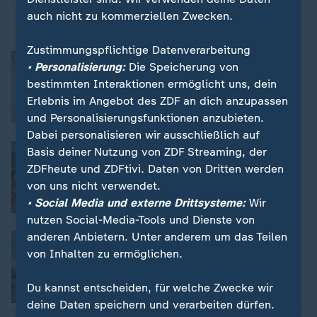
auch nicht zu kommerziellen Zwecken.
Zustimmungspflichtige Datenverarbeitung
Die Strategie der SPD
• Personalisierung:
Die Speicherung von
Karl Hinterleitner
bestimmten Interaktionen ermöglicht uns, dein
Erlebnis im Angebot des ZDF an dich anzupassen
Video
1:55
und Personalisierungsfunktionen anzubieten.
Dabei personalisieren wir ausschließlich auf
Duales Lehramtsstudium
Basis deiner Nutzung von ZDF Streaming, der
Annette Pöschel
ZDFheute und ZDFtivi. Daten von Dritten werden
von uns nicht verwendet.
• Social Media und externe Drittsysteme:
Wir
Video
1:59
nutzen Social-Media-Tools und Dienste von
anderen Anbietern. Unter anderem um das Teilen
Monheim in der Krise
von Inhalten zu ermöglichen.
Jan Hofer
Du kannst entscheiden, für welche Zwecke wir
Video
2:04
deine Daten speichern und verarbeiten dürfen.