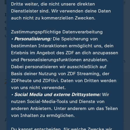
Dritte weiter, die nicht unsere direkten
Dienstleister sind. Wir verwenden deine Daten
In Sachsen-Anhalt wird in einem neuen Projekt ein
auch nicht zu kommerziellen Zwecken.
duales Lehramtsstudium angeboten. Damit sollen
00:16
Studenten direkt Praxiserfahrungen sammeln können
Zustimmungspflichtige Datenverarbeitung
und an die Region gebunden werden.
• Personalisierung:
Die Speicherung von
bestimmten Interaktionen ermöglicht uns, dein
Erlebnis im Angebot des ZDF an dich anzupassen
und Personalisierungsfunktionen anzubieten.
nach oben
Dabei personalisieren wir ausschließlich auf
Basis deiner Nutzung von ZDF Streaming, der
ZDFheute und ZDFtivi. Daten von Dritten werden
von uns nicht verwendet.
• Social Media und externe Drittsysteme:
Wir
nutzen Social-Media-Tools und Dienste von
anderen Anbietern. Unter anderem um das Teilen
von Inhalten zu ermöglichen.
Aktuell bei ZDFheute
Du kannst entscheiden, für welche Zwecke wir