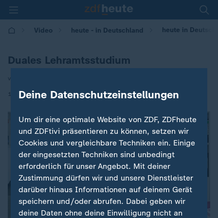
heute in Deutsch
Video
heute - in Deutschland
Duales Lehramtsstudium
von Annette Pöschel
Deine Datenschutzeinstellungen
|
14.10.2024 | 14:00
Um dir eine optimale Website von ZDF, ZDFheute
und ZDFtivi präsentieren zu können, setzen wir
Cookies und vergleichbare Techniken ein. Einige
der eingesetzten Techniken sind unbedingt
erforderlich für unser Angebot. Mit deiner
Zustimmung dürfen wir und unsere Dienstleister
darüber hinaus Informationen auf deinem Gerät
speichern und/oder abrufen. Dabei geben wir
deine Daten ohne deine Einwilligung nicht an