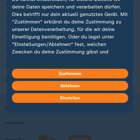
Zuletzt veröffentlicht
deine Daten speichern und verarbeiten dürfen.
Dies betrifft nur dein aktuell genutztes Gerät. Mit
Aktuelle Sendungs-Videos
"Zustimmen" erklärst du deine Zustimmung zu
unserer Datenverarbeitung, für die wir deine
ZDFheute Stories
Einwilligung benötigen. Oder du legst unter
"Einstellungen/Ablehnen" fest, welchen
Themen im Überblick
Zwecken du deine Zustimmung gibst und
welchen nicht. Deine Datenschutzeinstellungen
ZDFheute Update
kannst du jederzeit mit Wirkung für die Zukunft
Zustimmen
in deinen Einstellungen widerrufen oder ändern.
ZDFheute Apps
Ablehnen
Hier findest du das Impressum.
Weitere Informationen findest du in unserer
Einstellen
Datenschutzerklärung.
Nutzungsbedingungen
Datenschutz
Datenschutzeinstellungen
Impressum