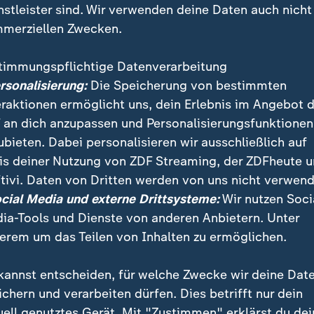
nstleister sind. Wir verwenden deine Daten auch nicht
merziellen Zwecken.
timmungspflichtige Datenverarbeitung
ersonalisierung:
Die Speicherung von bestimmten
eraktionen ermöglicht uns, dein Erlebnis im Angebot 
 an dich anzupassen und Personalisierungsfunktionen
ubieten. Dabei personalisieren wir ausschließlich auf
is deiner Nutzung von ZDF Streaming, der ZDFheute 
schen engagieren sich auf dem Kirchentag für Friede
tivi. Daten von Dritten werden von uns nicht verwend
ne Schweigeminute erinnerte an die Todesopfer der gef
ocial Media und externe Drittsysteme:
Wir nutzen Soci
meer.
ia-Tools und Dienste von anderen Anbietern. Unter
erem um das Teilen von Inhalten zu ermöglichen.
kannst entscheiden, für welche Zwecke wir deine Dat
ichern und verarbeiten dürfen. Dies betrifft nur dein
uell genutztes Gerät. Mit "Zustimmen" erklärst du dei