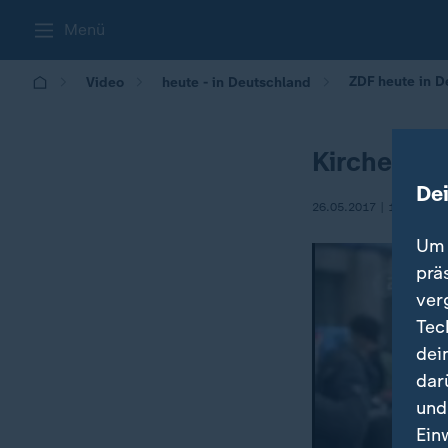
Menü
ZDF heute in D
Video
heute - in Deutschland
Kirchentag
De
26.05.2017 | 14:00
Um 
prä
ver
Tec
dei
dar
und
Ein