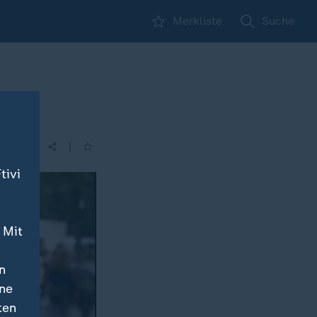
Merkliste
Suche
|
tivi
 Mit
n
ine
ten