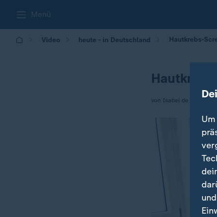
Menü
Hautkrebs-Scr
Video
heute - in Deutschland
Hautkrebs
De
von Isabel de la Vega
Um 
prä
ver
Tec
dei
dar
und
Ein