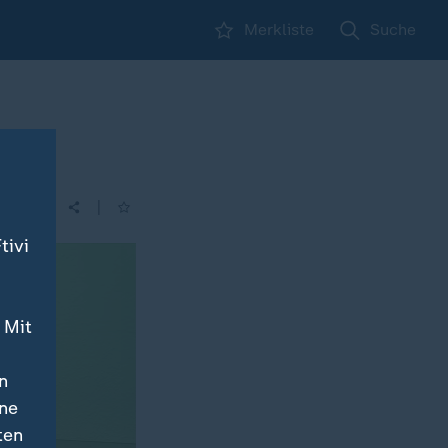
Merkliste
Suche
|
| 14:00
tivi
 Mit
n
ine
ten