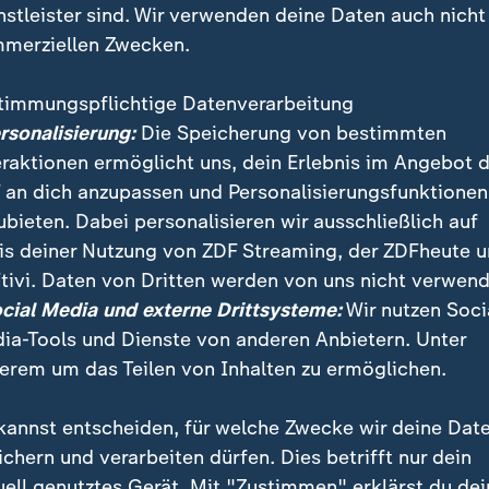
nstleister sind. Wir verwenden deine Daten auch nicht
merziellen Zwecken.
timmungspflichtige Datenverarbeitung
ersonalisierung:
Die Speicherung von bestimmten
eraktionen ermöglicht uns, dein Erlebnis im Angebot 
 an dich anzupassen und Personalisierungsfunktionen
ubieten. Dabei personalisieren wir ausschließlich auf
is deiner Nutzung von ZDF Streaming, der ZDFheute 
reening steht auf der Streichliste der Reformkommi
tivi. Daten von Dritten werden von uns nicht verwend
n. Bis jetzt wird es alle zwei Jahre von der Kranken
ocial Media und externe Drittsysteme:
Wir nutzen Soci
 Diagnosen steigen stark an.
ia-Tools und Dienste von anderen Anbietern. Unter
erem um das Teilen von Inhalten zu ermöglichen.
kannst entscheiden, für welche Zwecke wir deine Dat
ichern und verarbeiten dürfen. Dies betrifft nur dein
uell genutztes Gerät. Mit "Zustimmen" erklärst du dei