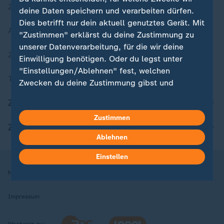
Zuletzt veröffentlicht
deine Daten speichern und verarbeiten dürfen.
Dies betrifft nur dein aktuell genutztes Gerät. Mit
Aktuelle Sendungs-Videos
"Zustimmen" erklärst du deine Zustimmung zu
unserer Datenverarbeitung, für die wir deine
ZDFheute Stories
Einwilligung benötigen. Oder du legst unter
"Einstellungen/Ablehnen" fest, welchen
Themen im Überblick
Zwecken du deine Zustimmung gibst und
welchen nicht. Deine Datenschutzeinstellungen
ZDFheute Update
kannst du jederzeit mit Wirkung für die Zukunft
Zustimmen
in deinen Einstellungen widerrufen oder ändern.
ZDFheute Apps
Ablehnen
Hier findest du das Impressum.
Weitere Informationen findest du in unserer
Einstellen
Datenschutzerklärung.
Nutzungsbedingungen
Datenschutz
Datenschutzeinstellungen
Impressum