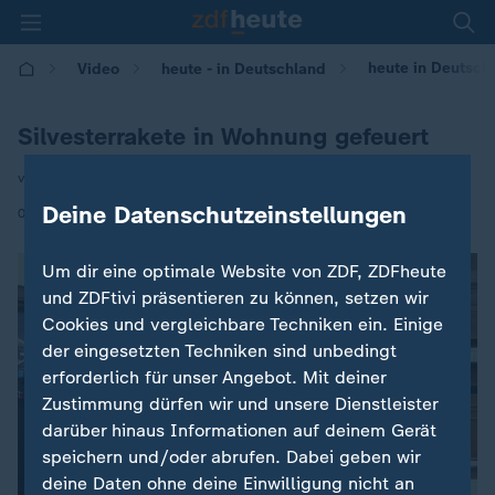
heute in Deutsch
Video
heute - in Deutschland
Silvesterrakete in Wohnung gefeuert
von Roman Leskovar
Deine Datenschutzeinstellungen
|
02.04.2025 | 14:00
Um dir eine optimale Website von ZDF, ZDFheute
und ZDFtivi präsentieren zu können, setzen wir
Cookies und vergleichbare Techniken ein. Einige
der eingesetzten Techniken sind unbedingt
erforderlich für unser Angebot. Mit deiner
Zustimmung dürfen wir und unsere Dienstleister
darüber hinaus Informationen auf deinem Gerät
speichern und/oder abrufen. Dabei geben wir
deine Daten ohne deine Einwilligung nicht an