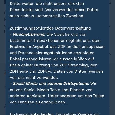
Dritte weiter, die nicht unsere direkten
Dienstleister sind. Wir verwenden deine Daten
Ein Influencer hatte in der Silvesternacht eine
auch nicht zu kommerziellen Zwecken.
Feuerwerksrakete durch ein Fenster in eine Wohnung
00:16
geworfen, um möglichst viele Klicks zu bekommen. Ab
Zustimmungspflichtige Datenverarbeitung
heute muss er sich dafür vor Gericht verantworten.
• Personalisierung:
Die Speicherung von
bestimmten Interaktionen ermöglicht uns, dein
Erlebnis im Angebot des ZDF an dich anzupassen
und Personalisierungsfunktionen anzubieten.
nach oben
Dabei personalisieren wir ausschließlich auf
Basis deiner Nutzung von ZDF Streaming, der
ZDFheute und ZDFtivi. Daten von Dritten werden
von uns nicht verwendet.
• Social Media und externe Drittsysteme:
Wir
nutzen Social-Media-Tools und Dienste von
anderen Anbietern. Unter anderem um das Teilen
von Inhalten zu ermöglichen.
Aktuell bei ZDFheute
Du kannst entscheiden, für welche Zwecke wir