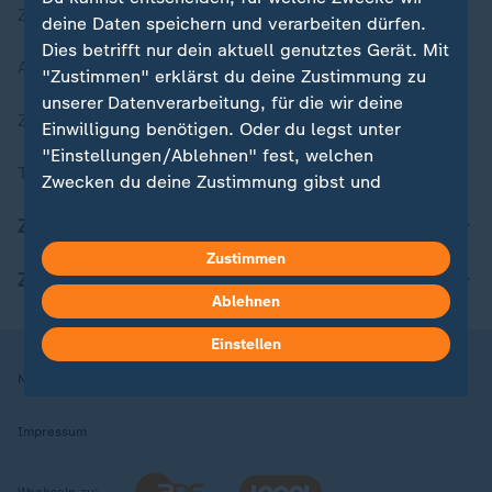
Zuletzt veröffentlicht
deine Daten speichern und verarbeiten dürfen.
Dies betrifft nur dein aktuell genutztes Gerät. Mit
Aktuelle Sendungs-Videos
"Zustimmen" erklärst du deine Zustimmung zu
unserer Datenverarbeitung, für die wir deine
ZDFheute Stories
Einwilligung benötigen. Oder du legst unter
"Einstellungen/Ablehnen" fest, welchen
Themen im Überblick
Zwecken du deine Zustimmung gibst und
welchen nicht. Deine Datenschutzeinstellungen
ZDFheute Update
kannst du jederzeit mit Wirkung für die Zukunft
Zustimmen
in deinen Einstellungen widerrufen oder ändern.
ZDFheute Apps
Ablehnen
Hier findest du das Impressum.
Weitere Informationen findest du in unserer
Einstellen
Datenschutzerklärung.
Nutzungsbedingungen
Datenschutz
Datenschutzeinstellungen
Impressum