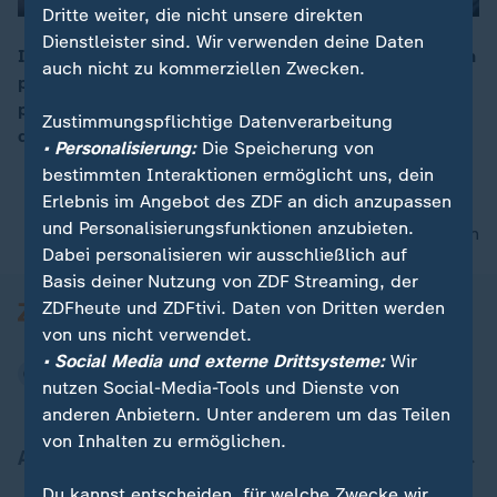
Dritte weiter, die nicht unsere direkten
Dienstleister sind. Wir verwenden deine Daten
In Berlin treffen sich Außenminister Wadephul und sein
auch nicht zu kommerziellen Zwecken.
polnischer Amtskollege Sikorski zum deutsch-
00:16
polnischen Forum. Anlass ist das 35-jährige Jubiläum
Zustimmungspflichtige Datenverarbeitung
der bilateralen Beziehungen.
• Personalisierung:
Die Speicherung von
bestimmten Interaktionen ermöglicht uns, dein
Erlebnis im Angebot des ZDF an dich anzupassen
und Personalisierungsfunktionen anzubieten.
nach oben
Dabei personalisieren wir ausschließlich auf
Basis deiner Nutzung von ZDF Streaming, der
ZDFheute und ZDFtivi. Daten von Dritten werden
von uns nicht verwendet.
• Social Media und externe Drittsysteme:
Wir
nutzen Social-Media-Tools und Dienste von
anderen Anbietern. Unter anderem um das Teilen
von Inhalten zu ermöglichen.
Aktuell bei ZDFheute
Du kannst entscheiden, für welche Zwecke wir