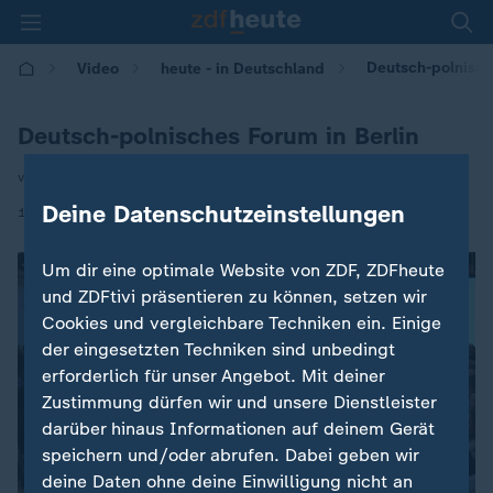
Deutsch-polnisch
Video
heute - in Deutschland
Deutsch-polnisches Forum in Berlin
von Andreas Kynast
Deine Datenschutzeinstellungen
|
17.06.2026 | 14:00
Um dir eine optimale Website von ZDF, ZDFheute
und ZDFtivi präsentieren zu können, setzen wir
Cookies und vergleichbare Techniken ein. Einige
der eingesetzten Techniken sind unbedingt
erforderlich für unser Angebot. Mit deiner
Zustimmung dürfen wir und unsere Dienstleister
darüber hinaus Informationen auf deinem Gerät
speichern und/oder abrufen. Dabei geben wir
deine Daten ohne deine Einwilligung nicht an