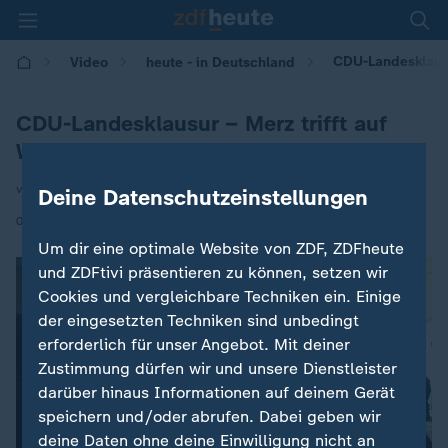
CDU-Landesklausur
Video
heute - in Deutschland
CDU-Landesklausur – Merz trifft auf
Wüst
von Mathis Feldhoff
Deine Datenschutzeinstellungen
|
01.06.2026 | 14:00
Um dir eine optimale Website von ZDF, ZDFheute
und ZDFtivi präsentieren zu können, setzen wir
Cookies und vergleichbare Techniken ein. Einige
der eingesetzten Techniken sind unbedingt
erforderlich für unser Angebot. Mit deiner
Zustimmung dürfen wir und unsere Dienstleister
darüber hinaus Informationen auf deinem Gerät
speichern und/oder abrufen. Dabei geben wir
deine Daten ohne deine Einwilligung nicht an