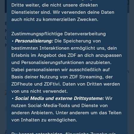
Dritte weiter, die nicht unsere direkten
Dienstleister sind. Wir verwenden deine Daten
auch nicht zu kommerziellen Zwecken.
Bundeskanzler Merz traf am heutigen Vormittag auf
NRW-Ministerpräsident Wüst zum Auftakt der CDU-
00:16
Zustimmungspflichtige Datenverarbeitung
Landesklausur. Spekulationen um einen möglichen
• Personalisierung:
Die Speicherung von
Kanzlertausch wurden von allen Seiten abgewiesen.
bestimmten Interaktionen ermöglicht uns, dein
Erlebnis im Angebot des ZDF an dich anzupassen
und Personalisierungsfunktionen anzubieten.
Dabei personalisieren wir ausschließlich auf
nach oben
Basis deiner Nutzung von ZDF Streaming, der
ZDFheute und ZDFtivi. Daten von Dritten werden
von uns nicht verwendet.
• Social Media und externe Drittsysteme:
Wir
nutzen Social-Media-Tools und Dienste von
anderen Anbietern. Unter anderem um das Teilen
von Inhalten zu ermöglichen.
Aktuell bei ZDFheute