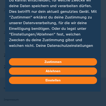
Du kannst entscheiden, für welche Zwecke wir
deine Daten speichern und verarbeiten dürfen.
Zuletzt veröffentlicht
Dies betrifft nur dein aktuell genutztes Gerät. Mit
"Zustimmen" erklärst du deine Zustimmung zu
Aktuelle Sendungs-Videos
unserer Datenverarbeitung, für die wir deine
Einwilligung benötigen. Oder du legst unter
ZDFheute Stories
"Einstellungen/Ablehnen" fest, welchen
Zwecken du deine Zustimmung gibst und
Themen im Überblick
welchen nicht. Deine Datenschutzeinstellungen
kannst du jederzeit mit Wirkung für die Zukunft
ZDFheute Update
in deinen Einstellungen widerrufen oder ändern.
Zustimmen
ZDFheute Apps
Hier findest du das Impressum.
Ablehnen
Weitere Informationen findest du in unserer
Datenschutzerklärung.
Einstellen
Nutzungsbedingungen
Datenschutz
Datenschutzeinstellungen
Impressum