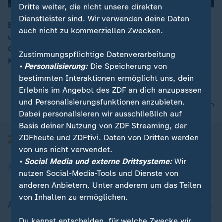
Dritte weiter, die nicht unsere direkten
Dienstleister sind. Wir verwenden deine Daten
Berlin feiert am Wochenende 200 Jahre Museumsinsel
auch nicht zu kommerziellen Zwecken.
und 150 Jahre Alte Nationalgalerie. Die bedeutende
00:17
Geschichte beider Kulturorte wird unter anderem mit
Zustimmungspflichtige Datenverarbeitung
Konzerten und Führungen gewürdigt.
• Personalisierung:
Die Speicherung von
bestimmten Interaktionen ermöglicht uns, dein
Erlebnis im Angebot des ZDF an dich anzupassen
und Personalisierungsfunktionen anzubieten.
nach oben
Dabei personalisieren wir ausschließlich auf
Basis deiner Nutzung von ZDF Streaming, der
ZDFheute und ZDFtivi. Daten von Dritten werden
von uns nicht verwendet.
• Social Media und externe Drittsysteme:
Wir
nutzen Social-Media-Tools und Dienste von
anderen Anbietern. Unter anderem um das Teilen
von Inhalten zu ermöglichen.
Aktuell bei ZDFheute
Du kannst entscheiden, für welche Zwecke wir