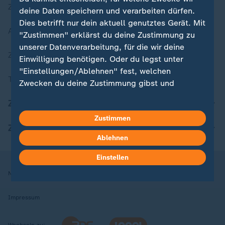
Zuletzt veröffentlicht
deine Daten speichern und verarbeiten dürfen.
Dies betrifft nur dein aktuell genutztes Gerät. Mit
Aktuelle Sendungs-Videos
"Zustimmen" erklärst du deine Zustimmung zu
unserer Datenverarbeitung, für die wir deine
ZDFheute Stories
Einwilligung benötigen. Oder du legst unter
"Einstellungen/Ablehnen" fest, welchen
Themen im Überblick
Zwecken du deine Zustimmung gibst und
welchen nicht. Deine Datenschutzeinstellungen
ZDFheute Update
kannst du jederzeit mit Wirkung für die Zukunft
Zustimmen
in deinen Einstellungen widerrufen oder ändern.
ZDFheute Apps
Ablehnen
Hier findest du das Impressum.
Weitere Informationen findest du in unserer
Einstellen
Datenschutzerklärung.
Nutzungsbedingungen
Datenschutz
Datenschutzeinstellungen
Impressum