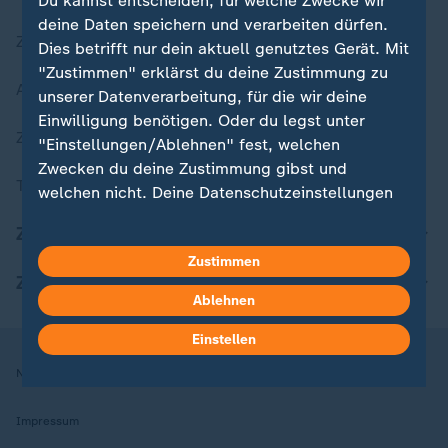
Du kannst entscheiden, für welche Zwecke wir
deine Daten speichern und verarbeiten dürfen.
Zuletzt veröffentlicht
Dies betrifft nur dein aktuell genutztes Gerät. Mit
"Zustimmen" erklärst du deine Zustimmung zu
Aktuelle Sendungs-Videos
unserer Datenverarbeitung, für die wir deine
Einwilligung benötigen. Oder du legst unter
ZDFheute Stories
"Einstellungen/Ablehnen" fest, welchen
Zwecken du deine Zustimmung gibst und
Themen im Überblick
welchen nicht. Deine Datenschutzeinstellungen
kannst du jederzeit mit Wirkung für die Zukunft
ZDFheute Update
in deinen Einstellungen widerrufen oder ändern.
Zustimmen
ZDFheute Apps
Hier findest du das Impressum.
Ablehnen
Weitere Informationen findest du in unserer
Datenschutzerklärung.
Einstellen
Nutzungsbedingungen
Datenschutz
Datenschutzeinstellungen
Impressum