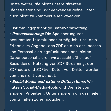
Dritte weiter, die nicht unsere direkten
Dienstleister sind. Wir verwenden deine Daten
auch nicht zu kommerziellen Zwecken.
Sensation: Vier Jahre nach ihrem Karriereende kehrt
Serena Williams zurück. Die 44-Jährige spielt ab
00:17
Zustimmungspflichtige Datenverarbeitung
nächster Woche bei einem Turnier in London und
• Personalisierung:
Die Speicherung von
vielleicht in Berlin.
bestimmten Interaktionen ermöglicht uns, dein
Erlebnis im Angebot des ZDF an dich anzupassen
und Personalisierungsfunktionen anzubieten.
Dabei personalisieren wir ausschließlich auf
nach oben
Basis deiner Nutzung von ZDF Streaming, der
ZDFheute und ZDFtivi. Daten von Dritten werden
von uns nicht verwendet.
• Social Media und externe Drittsysteme:
Wir
nutzen Social-Media-Tools und Dienste von
anderen Anbietern. Unter anderem um das Teilen
von Inhalten zu ermöglichen.
Aktuell bei ZDFheute