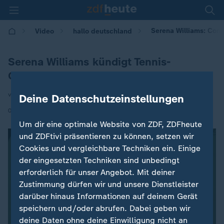
Serena Williams: Com
Video
hallo deutschland
Serena Williams kündigt Tennis-
Comeback an
von Caroline Hermann
Deine Datenschutzeinstellungen
|
02.06.2026 | 17:10
Um dir eine optimale Website von ZDF, ZDFheute
und ZDFtivi präsentieren zu können, setzen wir
Cookies und vergleichbare Techniken ein. Einige
der eingesetzten Techniken sind unbedingt
erforderlich für unser Angebot. Mit deiner
Zustimmung dürfen wir und unsere Dienstleister
darüber hinaus Informationen auf deinem Gerät
speichern und/oder abrufen. Dabei geben wir
deine Daten ohne deine Einwilligung nicht an