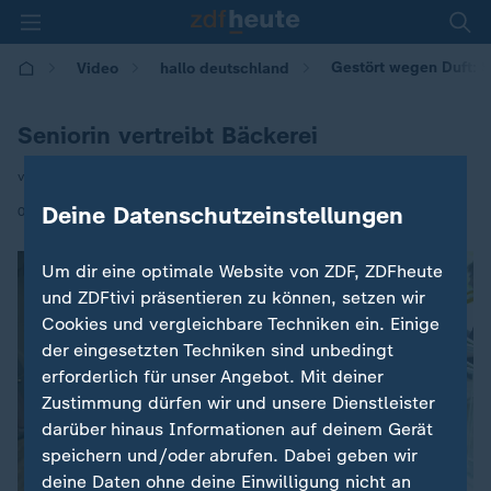
Gestört wegen Duft: S
Video
hallo deutschland
Seniorin vertreibt Bäckerei
von Anna Duda
|
Deine Datenschutzeinstellungen
02.06.2026 | 17:10
Um dir eine optimale Website von ZDF, ZDFheute
und ZDFtivi präsentieren zu können, setzen wir
Cookies und vergleichbare Techniken ein. Einige
der eingesetzten Techniken sind unbedingt
erforderlich für unser Angebot. Mit deiner
Zustimmung dürfen wir und unsere Dienstleister
darüber hinaus Informationen auf deinem Gerät
speichern und/oder abrufen. Dabei geben wir
deine Daten ohne deine Einwilligung nicht an