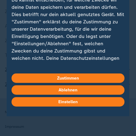
deine Daten speichern und verarbeiten dürfen.
Zuletzt veröffentlicht
Dies betrifft nur dein aktuell genutztes Gerät. Mit
"Zustimmen" erklärst du deine Zustimmung zu
Aktuelle Sendungs-Videos
unserer Datenverarbeitung, für die wir deine
Einwilligung benötigen. Oder du legst unter
ZDFheute Stories
"Einstellungen/Ablehnen" fest, welchen
Zwecken du deine Zustimmung gibst und
Themen im Überblick
welchen nicht. Deine Datenschutzeinstellungen
kannst du jederzeit mit Wirkung für die Zukunft
ZDFheute Update
in deinen Einstellungen widerrufen oder ändern.
Zustimmen
ZDFheute Apps
Hier findest du das Impressum.
Ablehnen
Weitere Informationen findest du in unserer
Datenschutzerklärung.
Einstellen
Nutzungsbedingungen
Datenschutz
Datenschutzeinstellungen
Impressum