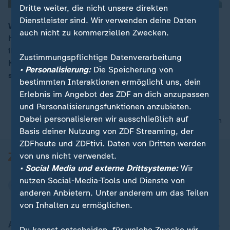
Dritte weiter, die nicht unsere direkten
Dienstleister sind. Wir verwenden deine Daten
Weil sie sich vom Duft des Gebäcks gestört gefühlt
auch nicht zu kommerziellen Zwecken.
hat, beschwerte sich eine Seniorin über die Bäckerei in
00:17
ihrer Nachbarschaft. Nun verlangt auch die
Zustimmungspflichtige Datenverarbeitung
Kreisverwaltung, dass der 60 Jahre alte Betrieb
• Personalisierung:
Die Speicherung von
schließt.
bestimmten Interaktionen ermöglicht uns, dein
Erlebnis im Angebot des ZDF an dich anzupassen
und Personalisierungsfunktionen anzubieten.
Dabei personalisieren wir ausschließlich auf
nach oben
Basis deiner Nutzung von ZDF Streaming, der
ZDFheute und ZDFtivi. Daten von Dritten werden
von uns nicht verwendet.
• Social Media und externe Drittsysteme:
Wir
nutzen Social-Media-Tools und Dienste von
anderen Anbietern. Unter anderem um das Teilen
von Inhalten zu ermöglichen.
Aktuell bei ZDFheute
Du kannst entscheiden, für welche Zwecke wir