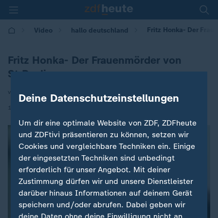
Fritz Honka- Der Frau
Video
hallo deutschland
Fritz Honka- Der Frauenmörder von
St.Pauli
von Claas Thomsen
Deine Datenschutzeinstellungen
|
17.07.2025 | 17:10
Um dir eine optimale Website von ZDF, ZDFheute
und ZDFtivi präsentieren zu können, setzen wir
Cookies und vergleichbare Techniken ein. Einige
der eingesetzten Techniken sind unbedingt
erforderlich für unser Angebot. Mit deiner
Zustimmung dürfen wir und unsere Dienstleister
darüber hinaus Informationen auf deinem Gerät
speichern und/oder abrufen. Dabei geben wir
deine Daten ohne deine Einwilligung nicht an