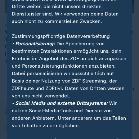
Dritte weiter, die nicht unsere direkten
Dienstleister sind. Wir verwenden deine Daten
auch nicht zu kommerziellen Zwecken.
Im Juli 1975 waren bei Löscharbeiten eines
Wohnhauses am Altonaer Bahnhof in Hamburg vier zum
00:16
Zustimmungspflichtige Datenverarbeitung
Teil grausam verstümmelte Frauenleichen in der
• Personalisierung:
Die Speicherung von
Dachgeschoss-Wohnung des Nachtwächters Fritz
bestimmten Interaktionen ermöglicht uns, dein
Honka entdeckt worden. Honka wurde im Dezember
Erlebnis im Angebot des ZDF an dich anzupassen
1976 verurteilt und in die Psychiatrie eingewiesen.
und Personalisierungsfunktionen anzubieten.
Dabei personalisieren wir ausschließlich auf
Basis deiner Nutzung von ZDF Streaming, der
ZDFheute und ZDFtivi. Daten von Dritten werden
nach oben
von uns nicht verwendet.
• Social Media und externe Drittsysteme:
Wir
nutzen Social-Media-Tools und Dienste von
anderen Anbietern. Unter anderem um das Teilen
von Inhalten zu ermöglichen.