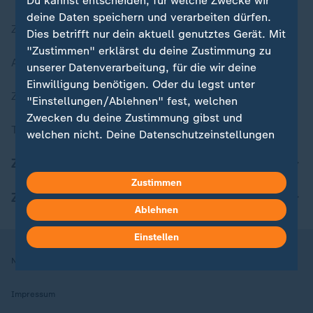
Du kannst entscheiden, für welche Zwecke wir
deine Daten speichern und verarbeiten dürfen.
Zuletzt veröffentlicht
Dies betrifft nur dein aktuell genutztes Gerät. Mit
"Zustimmen" erklärst du deine Zustimmung zu
Aktuelle Sendungs-Videos
unserer Datenverarbeitung, für die wir deine
Einwilligung benötigen. Oder du legst unter
ZDFheute Stories
"Einstellungen/Ablehnen" fest, welchen
Zwecken du deine Zustimmung gibst und
Themen im Überblick
welchen nicht. Deine Datenschutzeinstellungen
kannst du jederzeit mit Wirkung für die Zukunft
ZDFheute Update
in deinen Einstellungen widerrufen oder ändern.
Zustimmen
ZDFheute Apps
Hier findest du das Impressum.
Ablehnen
Weitere Informationen findest du in unserer
Datenschutzerklärung.
Einstellen
Nutzungsbedingungen
Datenschutz
Datenschutzeinstellungen
Impressum