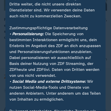
Dritte weiter, die nicht unsere direkten
Dienstleister sind. Wir verwenden deine Daten
auch nicht zu kommerziellen Zwecken.
Pietro Lombardi und Laura Rypa verbinden zwei Kinder,
eine Verlobung und ein geplanter Umzug. Doch das
00:16
Zustimmungspflichtige Datenverarbeitung
scheint Geschichte zu sein, denn Rypa verkündet nun
• Personalisierung:
Die Speicherung von
die Trennung.
bestimmten Interaktionen ermöglicht uns, dein
Erlebnis im Angebot des ZDF an dich anzupassen
und Personalisierungsfunktionen anzubieten.
Dabei personalisieren wir ausschließlich auf
nach oben
Basis deiner Nutzung von ZDF Streaming, der
ZDFheute und ZDFtivi. Daten von Dritten werden
von uns nicht verwendet.
• Social Media und externe Drittsysteme:
Wir
nutzen Social-Media-Tools und Dienste von
anderen Anbietern. Unter anderem um das Teilen
von Inhalten zu ermöglichen.
Aktuell bei ZDFheute