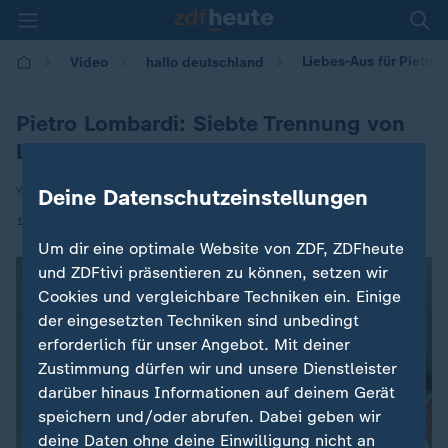
Liebes-Aus für Pietro
Video
hallo deutschland
Pietro Lombardi: Siebte Trennung von
Laura
von Markus Rosendahl
Deine Datenschutzeinstellungen
|
18.08.2025 | 17:10
Um dir eine optimale Website von ZDF, ZDFheute
und ZDFtivi präsentieren zu können, setzen wir
Cookies und vergleichbare Techniken ein. Einige
der eingesetzten Techniken sind unbedingt
erforderlich für unser Angebot. Mit deiner
Zustimmung dürfen wir und unsere Dienstleister
darüber hinaus Informationen auf deinem Gerät
speichern und/oder abrufen. Dabei geben wir
deine Daten ohne deine Einwilligung nicht an