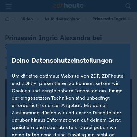
Prinzessin Ingrid Ale
Video
hallo deutschland
Prinzessin Ingrid Alexandra bei
Staatsbankett
von Ulrich Langer
Deine Datenschutzeinstellungen
|
25.06.2025 | 17:15
Um dir eine optimale Website von ZDF, ZDFheute
und ZDFtivi präsentieren zu können, setzen wir
Cookies und vergleichbare Techniken ein. Einige
der eingesetzten Techniken sind unbedingt
erforderlich für unser Angebot. Mit deiner
Zustimmung dürfen wir und unsere Dienstleister
darüber hinaus Informationen auf deinem Gerät
speichern und/oder abrufen. Dabei geben wir
deine Daten ohne deine Einwilligung nicht an