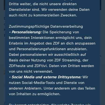
Dritte weiter, die nicht unsere direkten
Dienstleister sind. Wir verwenden deine Daten
auch nicht zu kommerziellen Zwecken.
Die norwegische Königsfamilie veranstaltet zu Ehren
des Besuchs von Präsident Macron ein Bankett.
00:15
Zustimmungspflichtige Datenverarbeitung
Kronprinz Haakon, Prinzessin Mette-Marit und Tochter
• Personalisierung:
Die Speicherung von
Ingrid Alexandra empfangen ihn feierlich.
bestimmten Interaktionen ermöglicht uns, dein
Erlebnis im Angebot des ZDF an dich anzupassen
und Personalisierungsfunktionen anzubieten.
Dabei personalisieren wir ausschließlich auf
nach oben
Basis deiner Nutzung von ZDF Streaming, der
ZDFheute und ZDFtivi. Daten von Dritten werden
von uns nicht verwendet.
• Social Media und externe Drittsysteme:
Wir
nutzen Social-Media-Tools und Dienste von
anderen Anbietern. Unter anderem um das Teilen
von Inhalten zu ermöglichen.
Aktuell bei ZDFheute