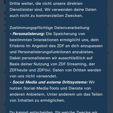
Dritte weiter, die nicht unsere direkten
Dienstleister sind. Wir verwenden deine Daten
Ein Meilenstein für Leonor: Auch ihren zweiten Soloflug
auch nicht zu kommerziellen Zwecken.
im Trainingsjet hat sie erfolgreich absolviert, und das
00:14
nächste Vorhaben steht auch schon bevor: ein Studium
Zustimmungspflichtige Datenverarbeitung
in Politikwissenschaften.
• Personalisierung:
Die Speicherung von
bestimmten Interaktionen ermöglicht uns, dein
Erlebnis im Angebot des ZDF an dich anzupassen
und Personalisierungsfunktionen anzubieten.
nach oben
Dabei personalisieren wir ausschließlich auf
Basis deiner Nutzung von ZDF Streaming, der
ZDFheute und ZDFtivi. Daten von Dritten werden
von uns nicht verwendet.
• Social Media und externe Drittsysteme:
Wir
nutzen Social-Media-Tools und Dienste von
anderen Anbietern. Unter anderem um das Teilen
von Inhalten zu ermöglichen.
Aktuell bei ZDFheute
Du kannst entscheiden, für welche Zwecke wir