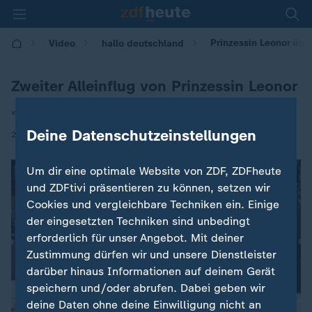
Prinzessin Leonor übe
Video
hallo deutschland
Zweiter Alleinflug von Prinzessin Leonor
von Maya Zanettin
Deine Datenschutzeinstellungen
|
28.04.2026 | 17:10
Um dir eine optimale Website von ZDF, ZDFheute
und ZDFtivi präsentieren zu können, setzen wir
Cookies und vergleichbare Techniken ein. Einige
der eingesetzten Techniken sind unbedingt
erforderlich für unser Angebot. Mit deiner
Zustimmung dürfen wir und unsere Dienstleister
darüber hinaus Informationen auf deinem Gerät
speichern und/oder abrufen. Dabei geben wir
deine Daten ohne deine Einwilligung nicht an