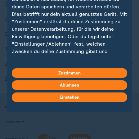
Zuletzt veröffentlicht
deine Daten speichern und verarbeiten dürfen.
Dies betrifft nur dein aktuell genutztes Gerät. Mit
Aktuelle Sendungs-Videos
"Zustimmen" erklärst du deine Zustimmung zu
unserer Datenverarbeitung, für die wir deine
ZDFheute Stories
Einwilligung benötigen. Oder du legst unter
"Einstellungen/Ablehnen" fest, welchen
Themen im Überblick
Zwecken du deine Zustimmung gibst und
welchen nicht. Deine Datenschutzeinstellungen
ZDFheute Update
kannst du jederzeit mit Wirkung für die Zukunft
Zustimmen
in deinen Einstellungen widerrufen oder ändern.
ZDFheute Apps
Ablehnen
Hier findest du das Impressum.
Weitere Informationen findest du in unserer
Einstellen
Datenschutzerklärung.
Nutzungsbedingungen
Datenschutz
Datenschutzeinstellungen
Impressum