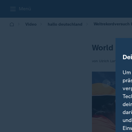
Menü
Weltrekordversuch 
Video
hallo deutschland
World Kite
De
von Ulrich Langer
Um 
prä
ver
Tec
dei
dar
und
Ein