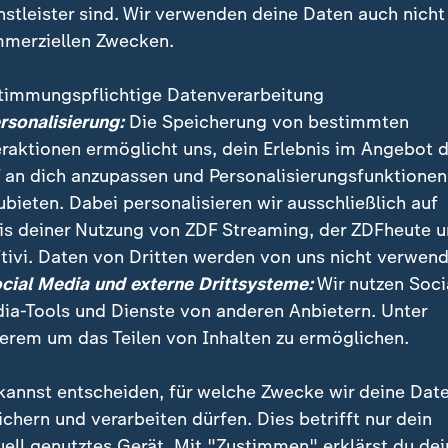
nstleister sind. Wir verwenden deine Daten auch nicht
merziellen Zwecken.
timmungspflichtige Datenverarbeitung
ersonalisierung:
Die Speicherung von bestimmten
eraktionen ermöglicht uns, dein Erlebnis im Angebot 
 an dich anzupassen und Personalisierungsfunktionen
ubieten. Dabei personalisieren wir ausschließlich auf
is deiner Nutzung von ZDF Streaming, der ZDFheute 
 Berck-sur-Mer in Frankreich herrscht aktuell viel Tr
tivi. Daten von Dritten werden von uns nicht verwend
e gen Himmel, bietet sich ein bunter Anblick aus Drac
ocial Media und externe Drittsysteme:
Wir nutzen Soci
ieder.
ia-Tools und Dienste von anderen Anbietern. Unter
erem um das Teilen von Inhalten zu ermöglichen.
kannst entscheiden, für welche Zwecke wir deine Dat
ichern und verarbeiten dürfen. Dies betrifft nur dein
uell genutztes Gerät. Mit "Zustimmen" erklärst du dei