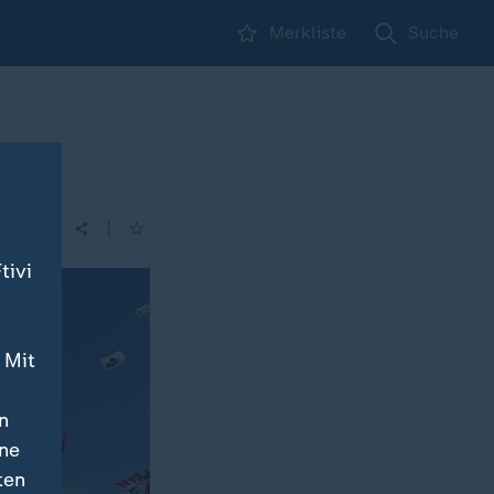
Merkliste
Suche
|
| 17:10
tivi
 Mit
n
ine
ten