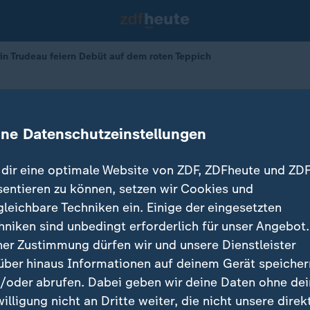
in Trudeau feiern Debüt auf dem roten Teppich
 mit Trudeau auf dem roten Teppich
ine Datenschutzeinstellungen
09.06.2026 
dir eine optimale Website von ZDF, ZDFheute und ZDF
sentieren zu können, setzen wir Cookies und
gleichbare Techniken ein. Einige der eingesetzten
hniken sind unbedingt erforderlich für unser Angebot.
ner Zustimmung dürfen wir und unsere Dienstleister
über hinaus Informationen auf deinem Gerät speicher
/oder abrufen. Dabei geben wir deine Daten ohne de
willigung nicht an Dritte weiter, die nicht unsere direk