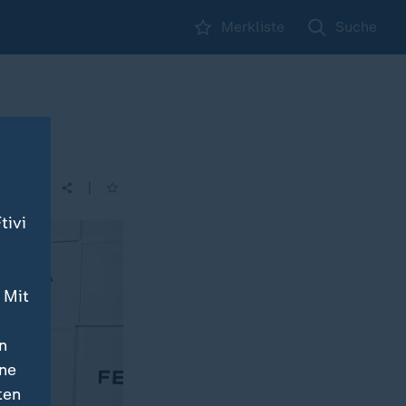
Merkliste
Suche
|
| 17:10
tivi
 Mit
n
ine
ten