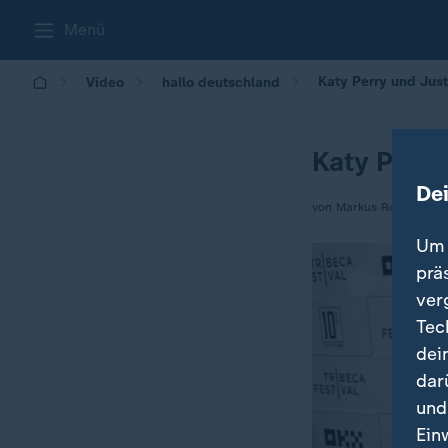
Menü
Katy Perry und Just
Video
hallo deutschland
Katy Perry
De
von Markus Rosendahl
Um 
prä
ver
Tec
dei
dar
und
Ein