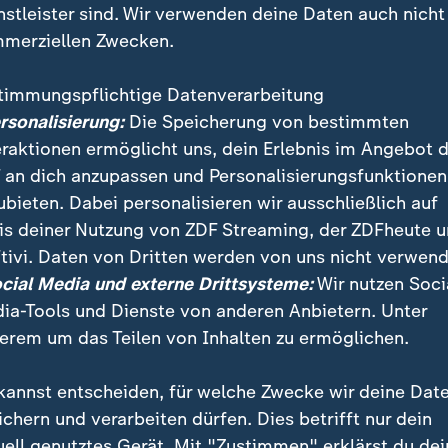
nstleister sind. Wir verwenden deine Daten auch nicht
merziellen Zwecken.
timmungspflichtige Datenverarbeitung
ersonalisierung:
Die Speicherung von bestimmten
eraktionen ermöglicht uns, dein Erlebnis im Angebot 
 an dich anzupassen und Personalisierungsfunktionen
ubieten. Dabei personalisieren wir ausschließlich auf
is deiner Nutzung von ZDF Streaming, der ZDFheute 
itt beim Tribeca Festival in New York: Popstar Katy Per
tivi. Daten von Dritten werden von uns nicht verwend
 mit ihrem Partner Justin Trudeau zur Premiere ihres
ocial Media und externe Drittsysteme:
Wir nutzen Soci
ia-Tools und Dienste von anderen Anbietern. Unter
erem um das Teilen von Inhalten zu ermöglichen.
kannst entscheiden, für welche Zwecke wir deine Dat
ichern und verarbeiten dürfen. Dies betrifft nur dein
uell genutztes Gerät. Mit "Zustimmen" erklärst du dei