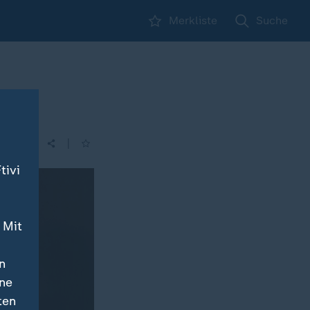
Merkliste
Suche
|
| 17:10
tivi
 Mit
n
ine
ten