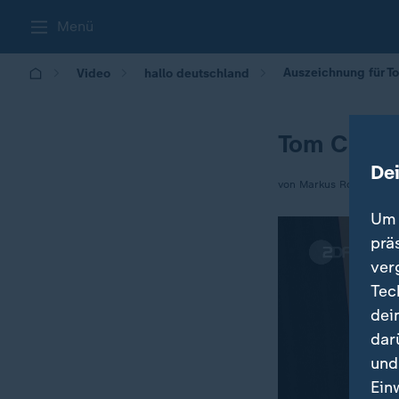
Menü
Auszeichnung für To
Video
hallo deutschland
Tom Cruise
De
von Markus Rosendahl
Um 
prä
ver
Tec
dei
dar
und
Ein