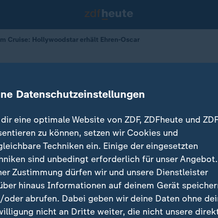
m Cruise: Hollywoodstar erhält Ehren-Oscar
 mit Ehren-Oscar ausgezeichnet
ine Datenschutzeinstellungen
17.11.2025 
dir eine optimale Website von ZDF, ZDFheute und ZDF
sentieren zu können, setzen wir Cookies und
gleichbare Techniken ein. Einige der eingesetzten
hniken sind unbedingt erforderlich für unser Angebot.
ner Zustimmung dürfen wir und unsere Dienstleister
über hinaus Informationen auf deinem Gerät speicher
/oder abrufen. Dabei geben wir deine Daten ohne de
willigung nicht an Dritte weiter, die nicht unsere direk