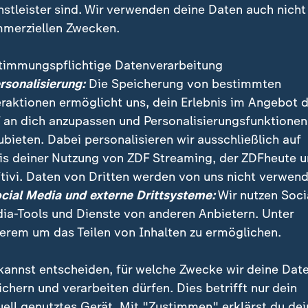
nstleister sind. Wir verwenden deine Daten auch nicht
merziellen Zwecken.
timmungspflichtige Datenverarbeitung
ersonalisierung:
Die Speicherung von bestimmten
eraktionen ermöglicht uns, dein Erlebnis im Angebot 
 an dich anzupassen und Personalisierungsfunktionen
ubieten. Dabei personalisieren wir ausschließlich auf
is deiner Nutzung von ZDF Streaming, der ZDFheute 
 ist der Hollywoodstar für einen Oscar nominiert word
tivi. Daten von Dritten werden von uns nicht verwend
er aus. Nun wurde Cruise bei den Governors Awards m
ocial Media und externe Drittsysteme:
Wir nutzen Soci
Lebenswerk geehrt.
ia-Tools und Dienste von anderen Anbietern. Unter
erem um das Teilen von Inhalten zu ermöglichen.
kannst entscheiden, für welche Zwecke wir deine Dat
ichern und verarbeiten dürfen. Dies betrifft nur dein
uell genutztes Gerät. Mit "Zustimmen" erklärst du dei