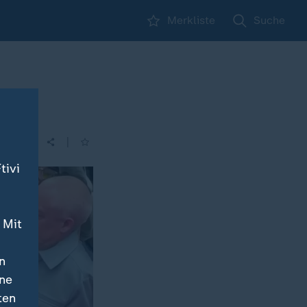
Merkliste
Suche
rn
|
| 15:34
tivi
 Mit
n
ine
ten