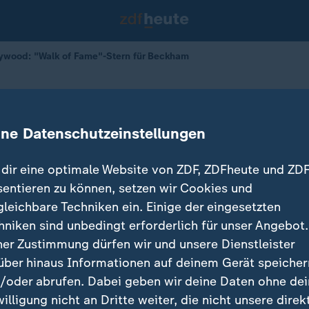
lywood: "Walk of Fame"-Stern für Beckham
kham bekommt "Walk of Fame"-Ste
ine Datenschutzeinstellungen
05.06.2026 
dir eine optimale Website von ZDF, ZDFheute und ZDF
sentieren zu können, setzen wir Cookies und
gleichbare Techniken ein. Einige der eingesetzten
hniken sind unbedingt erforderlich für unser Angebot.
ner Zustimmung dürfen wir und unsere Dienstleister
über hinaus Informationen auf deinem Gerät speicher
/oder abrufen. Dabei geben wir deine Daten ohne de
willigung nicht an Dritte weiter, die nicht unsere direk