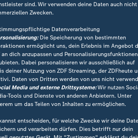
nstleister sind. Wir verwenden deine Daten auch nicht
merziellen Zwecken.
timmungspflichtige Datenverarbeitung
ersonalisierung:
Die Speicherung von bestimmten
eraktionen ermöglicht uns, dein Erlebnis im Angebot 
 an dich anzupassen und Personalisierungsfunktionen
ubieten. Dabei personalisieren wir ausschließlich auf
is deiner Nutzung von ZDF Streaming, der ZDFheute 
em Erfolg als Fußballer, wird Beckhams Stern zu Beg
tivi. Daten von Dritten werden von uns nicht verwend
 seiner Frau Victoria wird auch Beckhams langjährige
ocial Media und externe Drittsysteme:
Wir nutzen Soci
.
ia-Tools und Dienste von anderen Anbietern. Unter
erem um das Teilen von Inhalten zu ermöglichen.
kannst entscheiden, für welche Zwecke wir deine Dat
ichern und verarbeiten dürfen. Dies betrifft nur dein
uell genutztes Gerät. Mit "Zustimmen" erklärst du dei