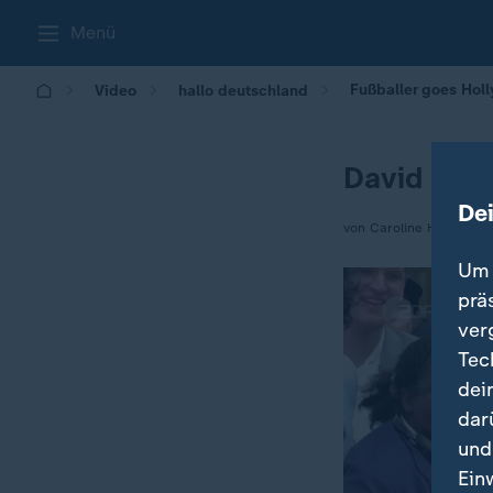
Menü
Fußballer goes Hol
Video
hallo deutschland
David Bec
De
von Caroline Hermann
Um 
prä
ver
Tec
dei
dar
und
Ein