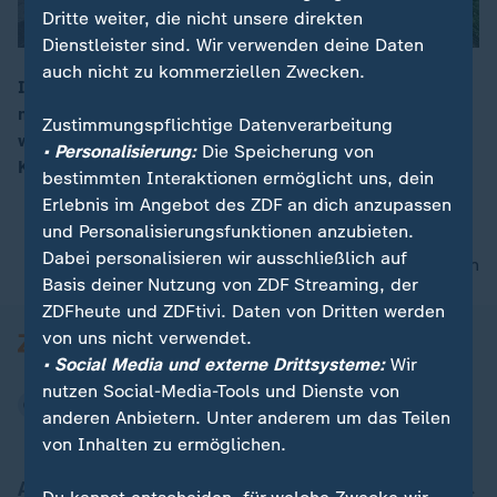
Dritte weiter, die nicht unsere direkten
Dienstleister sind. Wir verwenden deine Daten
auch nicht zu kommerziellen Zwecken.
In der Nähe von Kiel sind zwei Bundeswehrsoldaten
mit einem Fahrzeug tödlich verunglückt. Die beiden
00:15
Zustimmungspflichtige Datenverarbeitung
waren zu einer Kaserne unterwegs, als der Fahrer die
• Personalisierung:
Die Speicherung von
Kontrolle über sein Auto verlor.
bestimmten Interaktionen ermöglicht uns, dein
Erlebnis im Angebot des ZDF an dich anzupassen
und Personalisierungsfunktionen anzubieten.
Dabei personalisieren wir ausschließlich auf
nach oben
Basis deiner Nutzung von ZDF Streaming, der
ZDFheute und ZDFtivi. Daten von Dritten werden
von uns nicht verwendet.
• Social Media und externe Drittsysteme:
Wir
nutzen Social-Media-Tools und Dienste von
anderen Anbietern. Unter anderem um das Teilen
von Inhalten zu ermöglichen.
Aktuell bei ZDFheute