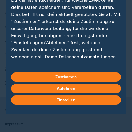
Du kannst entscheiden, für welche Zwecke wir
deine Daten speichern und verarbeiten dürfen.
Zuletzt veröffentlicht
Dies betrifft nur dein aktuell genutztes Gerät. Mit
"Zustimmen" erklärst du deine Zustimmung zu
Aktuelle Sendungs-Videos
unserer Datenverarbeitung, für die wir deine
Einwilligung benötigen. Oder du legst unter
ZDFheute Stories
"Einstellungen/Ablehnen" fest, welchen
Zwecken du deine Zustimmung gibst und
Themen im Überblick
welchen nicht. Deine Datenschutzeinstellungen
kannst du jederzeit mit Wirkung für die Zukunft
ZDFheute Update
in deinen Einstellungen widerrufen oder ändern.
Zustimmen
ZDFheute Apps
Hier findest du das Impressum.
Ablehnen
Weitere Informationen findest du in unserer
Datenschutzerklärung.
Einstellen
Nutzungsbedingungen
Datenschutz
Datenschutzeinstellungen
Impressum