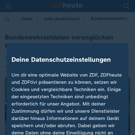
Bundeswehrsoldaten v
Video
hallo deutschland
Bundeswehrsoldaten verunglücken
tödlich
von Christoph Gocke
Deine Datenschutzeinstellungen
|
15.06.2026 | 17:10
Um dir eine optimale Website von ZDF, ZDFheute
und ZDFtivi präsentieren zu können, setzen wir
Cookies und vergleichbare Techniken ein. Einige
der eingesetzten Techniken sind unbedingt
erforderlich für unser Angebot. Mit deiner
Zustimmung dürfen wir und unsere Dienstleister
darüber hinaus Informationen auf deinem Gerät
speichern und/oder abrufen. Dabei geben wir
deine Daten ohne deine Einwilligung nicht an