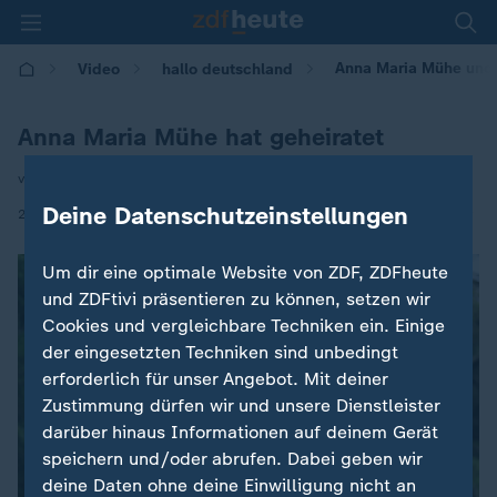
Anna Maria Mühe und 
Video
hallo deutschland
Anna Maria Mühe hat geheiratet
von Markus Rosendahl
Deine Datenschutzeinstellungen
|
25.08.2025 | 17:10
Um dir eine optimale Website von ZDF, ZDFheute
und ZDFtivi präsentieren zu können, setzen wir
Cookies und vergleichbare Techniken ein. Einige
der eingesetzten Techniken sind unbedingt
erforderlich für unser Angebot. Mit deiner
Zustimmung dürfen wir und unsere Dienstleister
darüber hinaus Informationen auf deinem Gerät
speichern und/oder abrufen. Dabei geben wir
deine Daten ohne deine Einwilligung nicht an