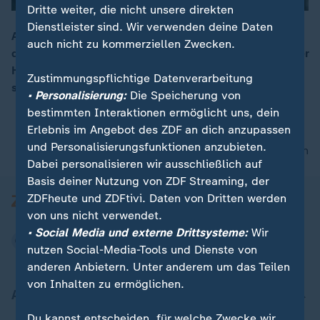
Dritte weiter, die nicht unsere direkten
Dienstleister sind. Wir verwenden deine Daten
Anna Maria Mühe und Lucas Gregorowicz haben sich
auch nicht zu kommerziellen Zwecken.
das Jawort gegeben. Stolz zeigen sie Einblicke von der
00:16
Hochzeit auf Instagram - unter den Gästen befinden
Zustimmungspflichtige Datenverarbeitung
sich weitere bekannte Gesichter.
• Personalisierung:
Die Speicherung von
bestimmten Interaktionen ermöglicht uns, dein
Erlebnis im Angebot des ZDF an dich anzupassen
und Personalisierungsfunktionen anzubieten.
nach oben
Dabei personalisieren wir ausschließlich auf
Basis deiner Nutzung von ZDF Streaming, der
ZDFheute und ZDFtivi. Daten von Dritten werden
von uns nicht verwendet.
• Social Media und externe Drittsysteme:
Wir
nutzen Social-Media-Tools und Dienste von
anderen Anbietern. Unter anderem um das Teilen
von Inhalten zu ermöglichen.
Aktuell bei ZDFheute
Du kannst entscheiden, für welche Zwecke wir