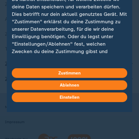
Zuletzt veröffentlicht
deine Daten speichern und verarbeiten dürfen.
Dies betrifft nur dein aktuell genutztes Gerät. Mit
Aktuelle Sendungs-Videos
"Zustimmen" erklärst du deine Zustimmung zu
unserer Datenverarbeitung, für die wir deine
ZDFheute Stories
Einwilligung benötigen. Oder du legst unter
"Einstellungen/Ablehnen" fest, welchen
Themen im Überblick
Zwecken du deine Zustimmung gibst und
welchen nicht. Deine Datenschutzeinstellungen
ZDFheute Update
kannst du jederzeit mit Wirkung für die Zukunft
Zustimmen
in deinen Einstellungen widerrufen oder ändern.
ZDFheute Apps
Ablehnen
Hier findest du das Impressum.
Weitere Informationen findest du in unserer
Einstellen
Datenschutzerklärung.
Nutzungsbedingungen
Datenschutz
Datenschutzeinstellungen
Impressum