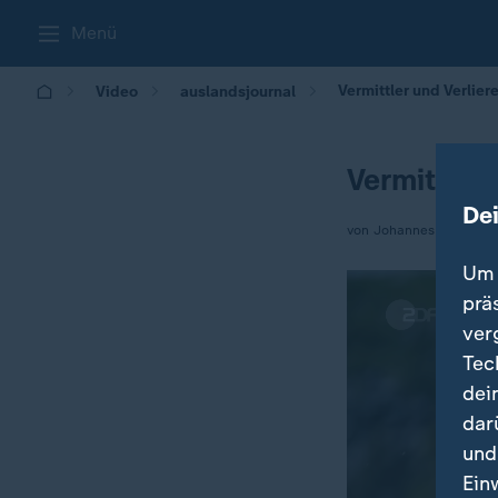
Menü
Vermittler und Verliere
Video
auslandsjournal
Vermittler 
De
von Johannes Hano
Um 
prä
ver
Tec
dei
dar
und
Ein