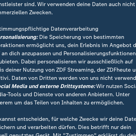
nstleister sind. Wir verwenden deine Daten auch nicht
merziellen Zwecken.
timmungspflichtige Datenverarbeitung
ersonalisierung:
Die Speicherung von bestimmten
eraktionen ermöglicht uns, dein Erlebnis im Angebot 
 an dich anzupassen und Personalisierungsfunktionen
ubieten. Dabei personalisieren wir ausschließlich auf
is deiner Nutzung von ZDF Streaming, der ZDFheute 
in einer tiefen Krise. Wirschaftlich am Abgrund, in Kon
tivi. Daten von Dritten werden von uns nicht verwend
 Indien und nun auch mit neuer Eskalationsgefahr an
ocial Media und externe Drittsysteme:
Wir nutzen Soci
ia-Tools und Dienste von anderen Anbietern. Unter
erem um das Teilen von Inhalten zu ermöglichen.
kannst entscheiden, für welche Zwecke wir deine Dat
ichern und verarbeiten dürfen. Dies betrifft nur dein
uell genutztes Gerät. Mit "Zustimmen" erklärst du dei