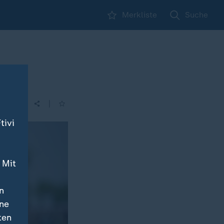
Merkliste
Suche
|
| 22:15
tivi
 Mit
n
ine
ten