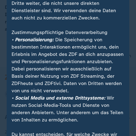
Dritte weiter, die nicht unsere direkten
Das Fußballspiel vom Verein um die Ecke live im
Dienstleister sind. Wir verwenden deine Daten
Internet sehen: Das macht jetzt ein Essener Start-Up
00:10
auch nicht zu kommerziellen Zwecken.
möglich. heuteplus hat sich die Idee näher
angeschaut.
Zustimmungspflichtige Datenverarbeitung
• Personalisierung:
Die Speicherung von
bestimmten Interaktionen ermöglicht uns, dein
Erlebnis im Angebot des ZDF an dich anzupassen
nach oben
und Personalisierungsfunktionen anzubieten.
Dabei personalisieren wir ausschließlich auf
Basis deiner Nutzung von ZDF Streaming, der
ZDFheute und ZDFtivi. Daten von Dritten werden
von uns nicht verwendet.
• Social Media und externe Drittsysteme:
Wir
nutzen Social-Media-Tools und Dienste von
anderen Anbietern. Unter anderem um das Teilen
Aktuell bei ZDFheute
von Inhalten zu ermöglichen.
Zuletzt veröffentlicht
Du kannst entscheiden, für welche Zwecke wir