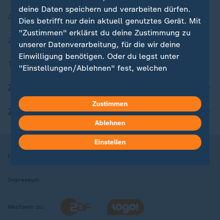
deine Daten speichern und verarbeiten dürfen.
Aktuelle Sendungs-Videos
Dies betrifft nur dein aktuell genutztes Gerät. Mit
"Zustimmen" erklärst du deine Zustimmung zu
ZDFheute Stories
unserer Datenverarbeitung, für die wir deine
Einwilligung benötigen. Oder du legst unter
Themen im Überblick
"Einstellungen/Ablehnen" fest, welchen
Zwecken du deine Zustimmung gibst und
ZDFheute Update
welchen nicht. Deine Datenschutzeinstellungen
kannst du jederzeit mit Wirkung für die Zukunft
Zustimmen
ZDFheute Apps
in deinen Einstellungen widerrufen oder ändern.
Ablehnen
Hier findest du das Impressum.
Einstellen
Weitere Informationen findest du in unserer
Nutzungsbedingungen
Datenschutz
Datenschutzeinstellungen
Datenschutzerklärung.
Impressum
Wechseln zu: