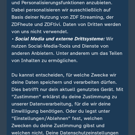
und Personalisierungsfunktionen anzubieten.
Dabei personalisieren wir ausschließlich auf
Basis deiner Nutzung von ZDF Streaming, der
ZDFheute und ZDFtivi. Daten von Dritten werden
von uns nicht verwendet.
• Social Media und externe Drittsysteme:
Wir
nutzen Social-Media-Tools und Dienste von
anderen Anbietern. Unter anderem um das Teilen
Sport
von Inhalten zu ermöglichen.
Biathlon Nation - Ein Team. Eine
:
Mission.
Du kannst entscheiden, für welche Zwecke wir
deine Daten speichern und verarbeiten dürfen.
So nah an den deutschen Biathlon-Stars wie nie:
Dies betrifft nur dein aktuell genutztes Gerät. Mit
Ein Jahr voller Druck, Tränen und Emotionen – mit
"Zustimmen" erklärst du deine Zustimmung zu
intimen Einblicken ins Herz des Teams.
unserer Datenverarbeitung, für die wir deine
Einwilligung benötigen. Oder du legst unter
"Einstellungen/Ablehnen" fest, welchen
Zwecken du deine Zustimmung gibst und
ZDFsportstudio auf WhatsApp
welchen nicht. Deine Datenschutzeinstellungen