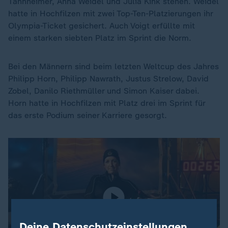
Tannheimer, Anna Weidel und Julia Kink stehen. Weidel
hatte in Hochfilzen mit zwei Top-Ten-Platzierungen ihr
Olympia-Ticket gesichert. Auch Voigt erfüllte mit
einem starken siebten Platz im Sprint die Norm.
Bei den Männern sind beim letzten Weltcup des Jahres
Philipp Horn, Philipp Nawrath, Justus Strelow, David
Zobel, Danilo Riethmüller und Simon Kaiser dabei.
Horn hatte in Hochfilzen mit Platz drei im Sprint für
das erste Podium seiner Karriere gesorgt.
Deine Datenschutzeinstellungen