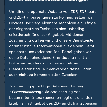
Um dir eine optimale Website von ZDF, ZDFheute
und ZDFtivi präsentieren zu können, setzen wir
Spektakuläre Einblicke ins Team der deutschen Skijäger bietet
Cookies und vergleichbare Techniken ein. Einige
die fünfteilige ZDF-Doku "Biathlon Nation - Ein Team. Eine
der eingesetzten Techniken sind unbedingt
Mission." In der letzten Folge geht es um Franziska Preuß.
erforderlich für unser Angebot. Mit deiner
Zustimmung dürfen wir und unsere Dienstleister
05.12.2025 | 32:40 min
darüber hinaus Informationen auf deinem Gerät
speichern und/oder abrufen. Dabei geben wir
deine Daten ohne deine Einwilligung nicht an
Zudem überzeugte der 31-Jährige mit Rang vier im
Dritte weiter, die nicht unsere direkten
Verfolger. Für die Frauen beginnt der Weltcup am
Dienstleister sind. Wir verwenden deine Daten
Donnerstag (14.15 Uhr/ZDF) mit dem Sprint über 7,5
auch nicht zu kommerziellen Zwecken.
Kilometer. Die Männer starten am Freitag (14.15 Uhr)
ebenfalls mit dem Sprint über 10 km.
Zustimmungspflichtige Datenverarbeitung
• Personalisierung:
Die Speicherung von
bestimmten Interaktionen ermöglicht uns, dein
Erlebnis im Angebot des ZDF an dich anzupassen