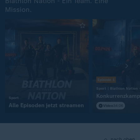
Biathlon Nation - Ein Team. Eine
Mission.
Episode 1
Konkurrenzkamp
:
Sport
Alle Episoden jetzt streamen
Video
34:06
nach oben