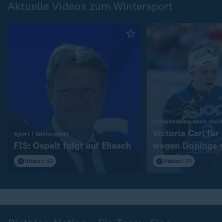
Aktuelle Videos zum Wintersport
Entscheidung noch nicht
Victoria Carl fü
:
Sport | Wintersport
FIS: Ospelt folgt auf Eliasch
wegen Dopings 
Video
1:40
Video
1:35