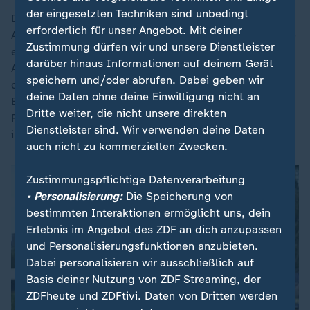
der eingesetzten Techniken sind unbedingt
Der Deutsche überzeugte mit gewohnt wuchtigen
erforderlich für unser Angebot. Mit deiner
Aufschlägen und präzisen Cross-Bällen, zudem streute
Zustimmung dürfen wir und unsere Dienstleister
er gelegentlich gefühlvolle Stops in sein Spiel ein.
darüber hinaus Informationen auf deinem Gerät
Auch in engen Situationen, als er zum Beispiel im
speichern und/oder abrufen. Dabei geben wir
dritten Aufschlagspiel des ersten Satzes vier
deine Daten ohne deine Einwilligung nicht an
Breakchancen abwehrte, verlor Zverev nicht seinen
Dritte weiter, die nicht unsere direkten
Rhythmus. Martinez musste für fast jeden Punkt viel
Dienstleister sind. Wir verwenden deine Daten
investieren.
auch nicht zu kommerziellen Zwecken.
Zustimmungspflichtige Datenverarbeitung
• Personalisierung:
Die Speicherung von
bestimmten Interaktionen ermöglicht uns, dein
Erlebnis im Angebot des ZDF an dich anzupassen
und Personalisierungsfunktionen anzubieten.
Dabei personalisieren wir ausschließlich auf
Basis deiner Nutzung von ZDF Streaming, der
ZDFheute und ZDFtivi. Daten von Dritten werden