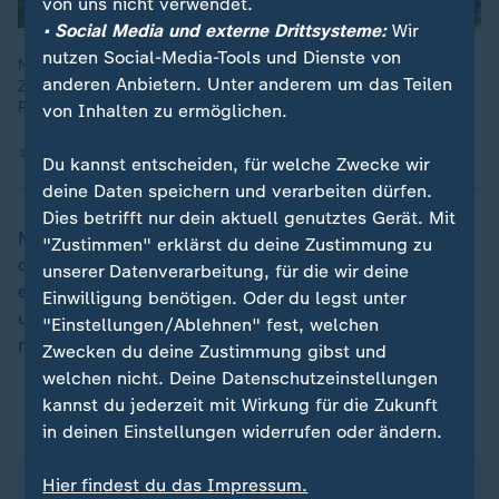
von uns nicht verwendet.
• Social Media und externe Drittsysteme:
Wir
nutzen Social-Media-Tools und Dienste von
Nach einer Verletzung am Bizeps hofft Tennisprofi Alexander
anderen Anbietern. Unter anderem um das Teilen
Zverev vor dem ersten Grand Slam des Jahres wieder bei 100
Prozent zu sein. Eine Prognose für das Turnier wagt er nicht.
von Inhalten zu ermöglichen.
10.01.2025 | 1:29 min
Du kannst entscheiden, für welche Zwecke wir
deine Daten speichern und verarbeiten dürfen.
Dies betrifft nur dein aktuell genutztes Gerät. Mit
Nachdem sich Zverev zwischendurch etwas zu oft auf
"Zustimmen" erklärst du deine Zustimmung zu
die langen Ballwechsel mit seinem Kontrahenten
unserer Datenverarbeitung, für die wir deine
eingelassen hatte, übernahm er wieder die Initiative
Einwilligung benötigen. Oder du legst unter
und gab diese bis zum verwandelten Matchball nicht
"Einstellungen/Ablehnen" fest, welchen
mehr ab.
Zwecken du deine Zustimmung gibst und
welchen nicht. Deine Datenschutzeinstellungen
kannst du jederzeit mit Wirkung für die Zukunft
ZDFsportstudio auf WhatsApp
in deinen Einstellungen widerrufen oder ändern.
Hier findest du das Impressum.