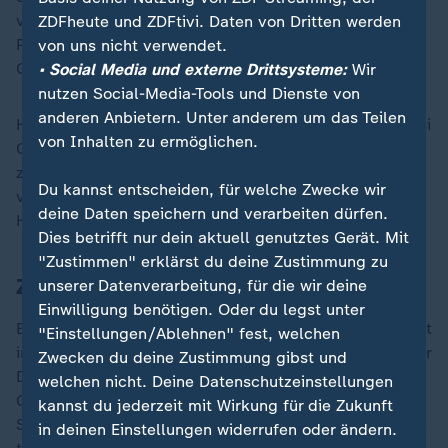
verzauberte bei den Olympischen Spielen das
ZDFheute und ZDFtivi. Daten von Dritten werden
Publikum und bescherte Deutschland die erste
von uns nicht verwendet.
Goldmedaille in der Rhythmischen Sportgymnastik.
• Social Media und externe Drittsysteme:
Wir
nutzen Social-Media-Tools und Dienste von
anderen Anbietern. Unter anderem um das Teilen
Harte Konkurrenz hat Varfolomeev in Person von Yemisi
von Inhalten zu ermöglichen.
Ogunleye: Auch die Kugelstoßerin krönte sich in Paris
zur Olympiasiegerin - wie auch Dressurreiterin Jessica
Du kannst entscheiden, für welche Zwecke wir
von Bredow-Werndl. Auch sie darf sich berechtigte
deine Daten speichern und verarbeiten dürfen.
Hoffnungen machen.
Dies betrifft nur dein aktuell genutztes Gerät. Mit
"Zustimmen" erklärst du deine Zustimmung zu
Zeidler und Märtens favorisiert
unserer Datenverarbeitung, für die wir deine
Einwilligung benötigen. Oder du legst unter
Bei den Männern geht Ruderer Oliver Zeidler als Favorit
"Einstellungen/Ablehnen" fest, welchen
ins Rennen. Mit dem ersten olympischen Einer-Gold für
Zwecken du deine Zustimmung gibst und
Deutschland seit 32 Jahren hat er sich in den
welchen nicht. Deine Datenschutzeinstellungen
Geschichtsbüchern verewigt. Das gilt auch für
kannst du jederzeit mit Wirkung für die Zukunft
Schwimmer Lukas Märtens, der über 400 Meter Freistil
in deinen Einstellungen widerrufen oder ändern.