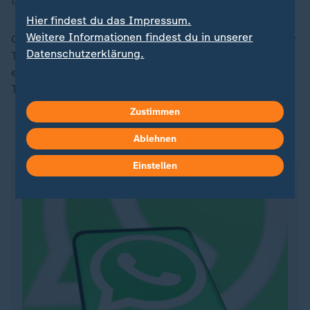
triumphierte.
Hier findest du das Impressum.
Weitere Informationen findest du in unserer
Chancen ausrechnen darf sich auch Patrick Lange: Der
Datenschutzerklärung.
Triathlet ist zwar kein Olympiasieger, dafür aber ein
echter "Mann aus Eisen": 2024 gelang ihm der dritte
Triumph beim Iron Man auf Hawaii.
Zustimmen
Ablehnen
ZDFsportstudio auf WhatsApp
Einstellen