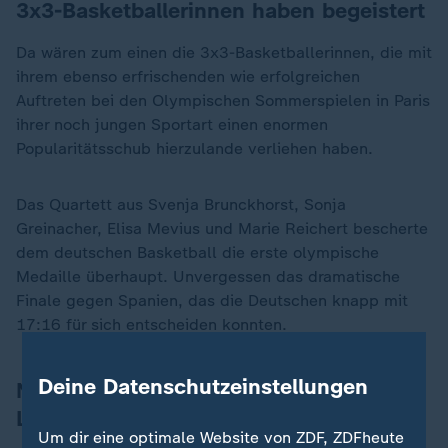
3x3-Basketballerinnen haben begeistert
Da wären zum einen die 3x3-Basketballerinnen, die mit
ihrem ebenso erfrischenden wie erfolgreichen
Auftreten bei den Olympischen Sommerspielen in Paris
ihrer noch jungen Sportart einen enormen
Popularitätsschub hierzulande verliehen haben.
Das Quartett aus Svenja Brunckhorst, Sonja
Greinacher, Elisa Mevius und Marie Reichert bescherte
dem deutschen Basketball die erste olympische
Medaille überhaupt. Unvergessen das dramatische
Finale gegen Spanien, das die Deutschen knapp mit
17:16 für sich entscheiden konnten.
Deine Datenschutzeinstellungen
Nach dem Double der nächste Titel für
Leverkusen?
Um dir eine optimale Website von ZDF, ZDFheute