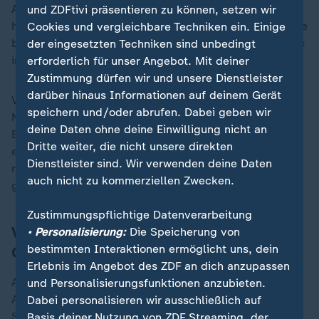
Auch der Fußball hat wieder herausragende Teams
und ZDFtivi präsentieren zu können, setzen wir
hervorgebracht. Die Nationalelf der Männer begeisterte
Cookies und vergleichbare Techniken ein. Einige
bei der
Europameisterschaft im eigenen Land
ihre Fans
der eingesetzten Techniken sind unbedingt
in der ganzen Republik.
erforderlich für unser Angebot. Mit deiner
Zustimmung dürfen wir und unsere Dienstleister
darüber hinaus Informationen auf deinem Gerät
Vor allem aber Bayer 04 Leverkusen sorgte für Furore.
speichern und/oder abrufen. Dabei geben wir
Nach der endlos erscheinenden Vorherrschaft des FC
deine Daten ohne deine Einwilligung nicht an
Bayern München in der Bundesliga holte die Werkself
Dritte weiter, die nicht unsere direkten
endlich den ersehnten ersten Meistertitel - und
Dienstleister sind. Wir verwenden deine Daten
rundete den Triumph mit dem Sieg im DFB-Pokalfinale
auch nicht zu kommerziellen Zwecken.
gegen den 1. FC Kaiserslautern ab.
Zustimmungspflichtige Datenverarbeitung
Varfolomeev und Ogunleye mit
• Personalisierung:
Die Speicherung von
bestimmten Interaktionen ermöglicht uns, dein
Olympia-Gold
Erlebnis im Angebot des ZDF an dich anzupassen
Auch in den Einzelwertungen dürften die
und Personalisierungsfunktionen anzubieten.
Abstimmungen knapp ausfallen. Bei den Frauen hat
Dabei personalisieren wir ausschließlich auf
Sportgymnastin Darja Varfolomeev gute Karten, sie
Basis deiner Nutzung von ZDF Streaming, der