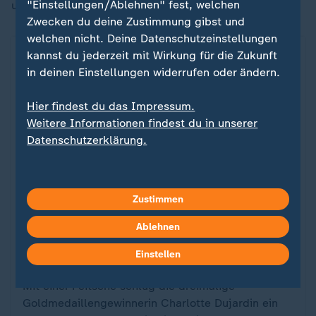
"Einstellungen/Ablehnen" fest, welchen
und unruhiges Schlagen des Schweifs als Indizien.
Zwecken du deine Zustimmung gibst und
welchen nicht. Deine Datenschutzeinstellungen
kannst du jederzeit mit Wirkung für die Zukunft
in deinen Einstellungen widerrufen oder ändern.
Hier findest du das Impressum.
Weitere Informationen findest du in unserer
Datenschutzerklärung.
Zustimmen
Vorwurf der Tierquälerei
Ablehnen
Olympiasiegerin Dujardin bis Juli
:
2025 gesperrt
Einstellen
Mit einer Peitsche schlug die dreimalige
Goldmedaillengewinnerin Charlotte Dujardin ein