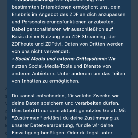
natürlich auch bei unserem Pferd
bestimmten Interaktionen ermöglicht uns, dein
und bei uns ab - das ist ja auch Sinn
Erlebnis im Angebot des ZDF an dich anzupassen
und Personalisierungsfunktionen anzubieten.
und Zweck einer Sportveranstaltung.
Dabei personalisieren wir ausschließlich auf
Wir reiten Sportprüfungen und
Basis deiner Nutzung von ZDF Streaming, der
unsere Pferde sind auch dafür
ZDFheute und ZDFtivi. Daten von Dritten werden
entsprechend ausgebildet - und
von uns nicht verwendet.
nicht überfordert.
• Social Media und externe Drittsysteme:
Wir
nutzen Social-Media-Tools und Dienste von
Isabell Werth
anderen Anbietern. Unter anderem um das Teilen
von Inhalten zu ermöglichen.
Zahlreiche Studien, wie beispielsweise die des
Du kannst entscheiden, für welche Zwecke wir
schweizerischen Nationalen Gestüts, in der das
deine Daten speichern und verarbeiten dürfen.
Verhalten von Dressurpferden untersucht wurde,
Dies betrifft nur dein aktuell genutztes Gerät. Mit
zeigen, dass viele Pferde im Spitzensport deutliches
"Zustimmen" erklärst du deine Zustimmung zu
Konfliktverhalten, also Unwohlsein äußern. Da Pferde
unserer Datenverarbeitung, für die wir deine
keine Lautäußerungen von sich geben, fiel der Blick
Einwilligung benötigen. Oder du legst unter
der Wissenschaftler zum Beispiel auf Öffnen des Mauls