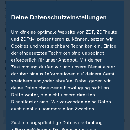
mehr flächendeckend eingehalten. Es gibt im
Spitzensport auch eine kleine Blase von Leuten, die
der Maxime "höher, schneller, weiter" folgen - und die
Deine Datenschutzeinstellungen
dabei leider das Tierwohl aus den Augen verloren
haben".
Um dir eine optimale Website von ZDF, ZDFheute
und ZDFtivi präsentieren zu können, setzen wir
Cookies und vergleichbare Techniken ein. Einige
Wie reagieren die Aktiven?
der eingesetzten Techniken sind unbedingt
erforderlich für unser Angebot. Mit deiner
Die erfolgreiche Dressurreiterin Isabell Werth,
Zustimmung dürfen wir und unsere Dienstleister
Präsidentin des International Dressage Rider Clubs,
darüber hinaus Informationen auf deinem Gerät
erachtet diese Maßnahmen zwar als sinnvoll, aber sie
„
speichern und/oder abrufen. Dabei geben wir
seien nicht neu: "R-haltenswert ist nicht
deine Daten ohne deine Einwilligung nicht an
widersprüchlich zu dem, was wir grundsätzlich alle
Dritte weiter, die nicht unsere direkten
wollen und tagtäglich betreiben." Und weiter:
Dienstleister sind. Wir verwenden deine Daten
auch nicht zu kommerziellen Zwecken.
Wir wollen natürlich Leistung bringen
Zustimmungspflichtige Datenverarbeitung
und fragen entsprechende Leistung
• Personalisierung:
Die Speicherung von