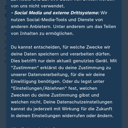
von uns nicht verwendet.
Sturz im Gelände bremst
• Social Media und externe Drittsysteme:
Wir
Großbritannien aus
nutzen Social-Media-Tools und Dienste von
anderen Anbietern. Unter anderem um das Teilen
Großbritanniens Mannschaft galt als favorisiert.
von Inhalten zu ermöglichen.
Nachdem die zweite Reiterin im Gelände am Samstag
jedoch gestürzt war, musste sich das Team von der
Du kannst entscheiden, für welche Zwecke wir
erfolgreichen Titelverteidigung verabschieden. Hinter
deine Daten speichern und verarbeiten dürfen.
Deutschland folgten in der Endabrechnung Irland und
Dies betrifft nur dein aktuell genutztes Gerät. Mit
Frankreich.
"Zustimmen" erklärst du deine Zustimmung zu
unserer Datenverarbeitung, für die wir deine
Einwilligung benötigen. Oder du legst unter
ZDFsportstudio auf WhatsApp
"Einstellungen/Ablehnen" fest, welchen
Zwecken du deine Zustimmung gibst und
welchen nicht. Deine Datenschutzeinstellungen
kannst du jederzeit mit Wirkung für die Zukunft
in deinen Einstellungen widerrufen oder ändern.