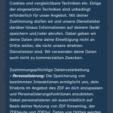
Cookies und vergleichbare Techniken ein. Einige
Jung hatte mit Chipmunk bereits nach der Dressur und
der eingesetzten Techniken sind unbedingt
dem Geländeritt den zweiten Platz hinter der
erforderlich für unser Angebot. Mit deiner
Lokalmatadorin Laura Collett belegt. Am Abschlusstag
Zustimmung dürfen wir und unsere Dienstleister
blieb der 43-Jährige aus Bad Soden im Springparcours
darüber hinaus Informationen auf deinem Gerät
zwar fehlerfrei. Die Spitzenreiterin konnte Jung
speichern und/oder abrufen. Dabei geben wir
allerdings nicht mehr abfangen. "Ich hatte eine super
deine Daten ohne deine Einwilligung nicht an
„
Runde in der Dressur, ich hatte eine super Runde im
Dritte weiter, die nicht unsere direkten
Gelände - ich hätte nicht schneller sein können - und
Dienstleister sind. Wir verwenden deine Daten
ich hatte eine super Springrunde", sagte Jung.
auch nicht zu kommerziellen Zwecken.
Zustimmungspflichtige Datenverarbeitung
• Personalisierung:
Die Speicherung von
Ich bin wirklich glücklich mit dem
bestimmten Interaktionen ermöglicht uns, dein
zweiten Rang und mit meinem Pferd.
Erlebnis im Angebot des ZDF an dich anzupassen
Es war eine großartige Woche.
und Personalisierungsfunktionen anzubieten.
Dabei personalisieren wir ausschließlich auf
Michael Jung
Basis deiner Nutzung von ZDF Streaming, der
ZDFheute und ZDFtivi. Daten von Dritten werden