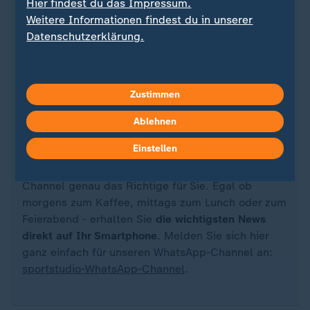
Hier findest du das Impressum.
Weitere Informationen findest du in unserer
Datenschutzerklärung.
Quelle: Reuters
Zustimmen
Ablehnen
Einstellen
Sie wollen über Sport stets auf dem Laufenden
bleiben? Dann ist unser sportstudio-WhatsApp-
Channel genau das Richtige für Sie. Egal ob
morgens zum Kaffee, mittags zum Lunch oder zum
Feierabend - erhalten Sie
die wichtigsten News
direkt auf Ihr Smartphone
. Melden Sie sich hier
ganz einfach für unseren WhatsApp-Channel an:
sportstudio-WhatsApp-Channel
.