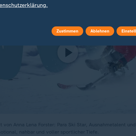
enschutzerklärung.
Zustimmen
Ablehnen
Einstel
lt von Anna Lena Forster: Para Ski Star, Ausnahmetalent und
otional, nahbar und voller sportlicher Tiefe.