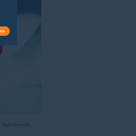
len
 inspirierende