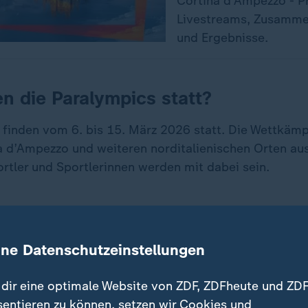
Cortina d’Ampezzo - 
Livestreams, Zusamm
und Ergebnisse.
n die Paralympics statt?
 finden vom 6. bis 15. März 2026 statt. Die Wettkäm
a d’Ampezzo und weiteren norditalienischen Orten au
rtler und Sportlerinnen werden mit dabei sein.
rtarten sind bei den Paralympics v
ine Datenschutzeinstellungen
n 665 Startplätze vergeben, bei denen Athletinnen u
n – darunter Para-Alpin, Biathlon, Skilanglauf, Snowb
rling – um Medaillen kämpfen.
dir eine optimale Website von ZDF, ZDFheute und ZDF
sentieren zu können, setzen wir Cookies und