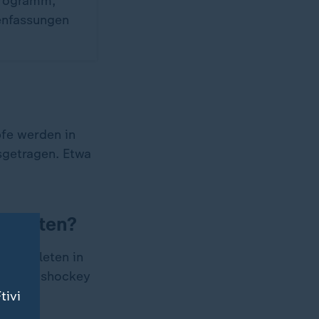
Programm,
enfassungen
pfe werden in
sgetragen. Etwa
ertreten?
nd Athleten in
oard, Eishockey
tivi