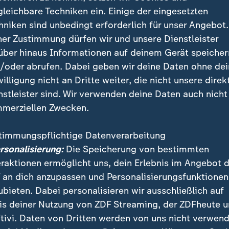
gleichbare Techniken ein. Einige der eingesetzten
ZDF-Doku "Paralympische H
hniken sind unbedingt erforderlich für unser Angebot.
:
Brenna Huckab
ner Zustimmung dürfen wir und unsere Dienstleister
Stärke heißt, s
über hinaus Informationen auf deinem Gerät speicher
/oder abrufen. Dabei geben wir deine Daten ohne de
sein
willigung nicht an Dritte weiter, die nicht unsere direk
nstleister sind. Wir verwenden deine Daten auch nicht
Mit 14 verliert Brenna
merziellen Zwecken.
Bein. Sie gibt nicht a
sich im Para-Snowboar
timmungspflichtige Datenverarbeitung
Weltspitze. Die ZDF-D
ersonalisierung:
Die Speicherung von bestimmten
"Paralympische Heldi
eraktionen ermöglicht uns, dein Erlebnis im Angebot 
porträtiert ihren Weg.
 an dich anzupassen und Personalisierungsfunktionen
von Johannes Fischer
ubieten. Dabei personalisieren wir ausschließlich auf
is deiner Nutzung von ZDF Streaming, der ZDFheute 
mit Video
43:44
tivi. Daten von Dritten werden von uns nicht verwend