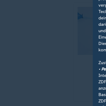
ver
Tec
dei
dar
und
Ein
Die
kom
Zus
• P
Int
ZDF
anz
Bas
ZDF