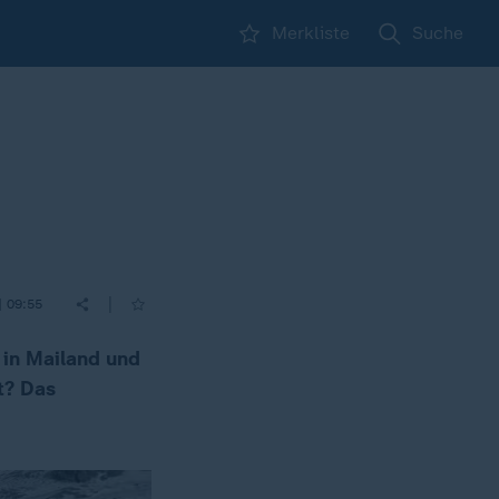
Merkliste
Suche
|
| 09:55
 in Mailand und
t? Das