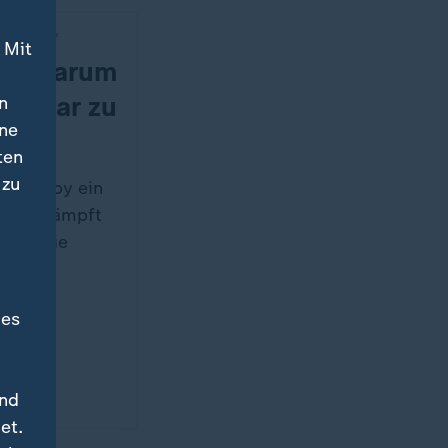
eldinnen"
 Mit
y: Warum
ichtbar zu
n
ine
ten
 zu
 Huckaby ein
uf und kämpft
d an die
oku
nnen"
des
und
et.