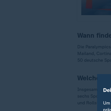
Wann finde
Die Paralympics
Mailand, Cortin
50 deutsche Spo
Welche Spo
De
Insgesamt werde
sechs Sportarte
und Rollstuhlcu
Um 
prä