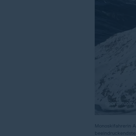
Monoskifahrerin 
beeindruckendste
00:18
43:44