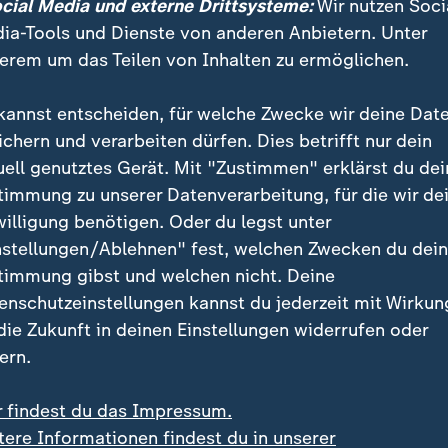
ocial Media und externe Drittsysteme:
Wir nutzen Soci
ie Highlights der Paralympics?
ia-Tools und Dienste von anderen Anbietern. Unter
erem um das Teilen von Inhalten zu ermöglichen.
ts der Paralympics zählen die verschiedenen Wettkäm
 Medaillenentscheidungen im Para-Biathlon werden ei
kannst entscheiden, für welche Zwecke wir deine Dat
n.
ichern und verarbeiten dürfen. Dies betrifft nur dein
uell genutztes Gerät. Mit "Zustimmen" erklärst du dei
timmung zu unserer Datenverarbeitung, für die wir de
ie größten Medaillenhoffnungen au
willigung benötigen. Oder du legst unter
Sicht?
nstellungen/Ablehnen" fest, welchen Zwecken du dei
timmung gibst und welchen nicht. Deine
isziplinen zählt die viermalige Paralymics-Siegerin
An
enschutzeinstellungen kannst du jederzeit mit Wirkun
innen auf eine Medaille. Anja Wicker reist mit siebe
 die Zukunft in deinen Einstellungen widerrufen oder
 an und ist damit im Biathlon und im Langlauf die de
ern.
ng.
r findest du das Impressum.
tere Informationen findest du in unserer