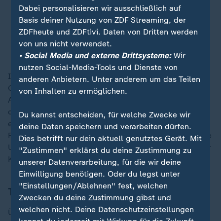
Dabei personalisieren wir ausschließlich auf
bei Überquerung der Ziellinie: Hat's
Basis deiner Nutzung von ZDF Streaming, der
gereicht oder hat's nicht gereicht.
ZDFheute und ZDFtivi. Daten von Dritten werden
von uns nicht verwendet.
Gina Lückenkemper
• Social Media und externe Drittsysteme:
Wir
nutzen Social-Media-Tools und Dienste von
Im Männer-Rennen über 4x100 m sprintete das DLV-
anderen Anbietern. Unter anderem um das Teilen
Quartett mit Julian Wagner, Marvin Schulte, Owen
von Inhalten zu ermöglichen.
Ansah und Lucas Ansah-Peprah in 38,29 Sekunden auf
den guten fünften Platz. Die DLV-Männer hatten sich
Du kannst entscheiden, für welche Zwecke wir
erstmals seit 2015 (Platz vier) wieder für ein WM-
deine Daten speichern und verarbeiten dürfen.
Finale mit der Sprintstaffel qualifiziert. Gold holten die
Dies betrifft nur dein aktuell genutztes Gerät. Mit
USA mit Topstar Noah Lyles (37,29) vor Olympiasieger
"Zustimmen" erklärst du deine Zustimmung zu
Kanada (37,55) und den Niederlanden (37,81).
unserer Datenverarbeitung, für die wir deine
Einwilligung benötigen. Oder du legst unter
"Einstellungen/Ablehnen" fest, welchen
Titel an Botswana in der langen Staffel
Zwecken du deine Zustimmung gibst und
welchen nicht. Deine Datenschutzeinstellungen
Über 4x400 m führte Einzelweltmeister Busang