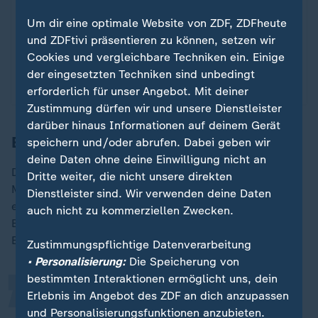
Leo Neugebauer ist Weltmeister im Zehnkampf
geworden. Im Finale über 1500 Meter verteidigte
Um dir eine optimale Website von ZDF, ZDFheute
er seinen Vorsprung knapp. Niklas Kaul wurde
und ZDFtivi präsentieren zu können, setzen wir
Vierter.
Cookies und vergleichbare Techniken ein. Einige
der eingesetzten Techniken sind unbedingt
mit Video
1:29
erforderlich für unser Angebot. Mit deiner
Zustimmung dürfen wir und unsere Dienstleister
darüber hinaus Informationen auf deinem Gerät
Erste Staffel-Medaille für DSV seit 2022
speichern und/oder abrufen. Dabei geben wir
deine Daten ohne deine Einwilligung nicht an
Die deutsche Staffel sicherte sich mit Bronze die erste
Dritte weiter, die nicht unsere direkten
Medaille in dieser Disziplin seit Eugene 2022, als sie
Dienstleister sind. Wir verwenden deine Daten
„
ebenfalls Rang drei belegte. Ein Jahr später in
auch nicht zu kommerziellen Zwecken.
Budapest landete das Team um die frühere Doppel-
Europameisterin Lückenkemper auf Platz sechs.
Zustimmungspflichtige Datenverarbeitung
• Personalisierung:
Die Speicherung von
bestimmten Interaktionen ermöglicht uns, dein
Es war einfach wirklich eine saugeile
Erlebnis im Angebot des ZDF an dich anzupassen
und Personalisierungsfunktionen anzubieten.
Teamleistung. Ich wusste auch nicht