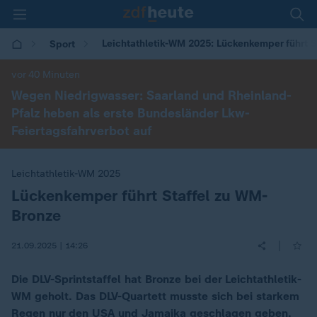
Leichtathletik-WM 2025: Lückenkemper führt 
Sport
vor 40 Minuten
Wegen Niedrigwasser: Saarland und Rheinland-
Pfalz heben als erste Bundesländer Lkw-
Feiertagsfahrverbot auf
Leichtathletik-WM 2025
Lückenkemper führt Staffel zu WM-
:
Bronze
|
21.09.2025 | 14:26
Die DLV-Sprintstaffel hat Bronze bei der Leichtathletik-
WM geholt. Das DLV-Quartett musste sich bei starkem
Regen nur den USA und Jamaika geschlagen geben.