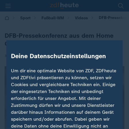
DFB-Pressekonf
Sport
Fußball-WM
Videos
DFB-Pressekonferenz aus dem Home
Ground mit Julian Nagelsmann
Deine Datenschutzeinstellungen
|
30.05.2026 | 13:15
Um dir eine optimale Website von ZDF, ZDFheute
und ZDFtivi präsentieren zu können, setzen wir
Cookies und vergleichbare Techniken ein. Einige
der eingesetzten Techniken sind unbedingt
erforderlich für unser Angebot. Mit deiner
Zustimmung dürfen wir und unsere Dienstleister
darüber hinaus Informationen auf deinem Gerät
speichern und/oder abrufen. Dabei geben wir
deine Daten ohne deine Einwilligung nicht an