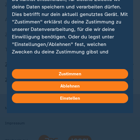
Zuletzt veröffentlicht
deine Daten speichern und verarbeiten dürfen.
Dies betrifft nur dein aktuell genutztes Gerät. Mit
Aktuelle Sendungs-Videos
"Zustimmen" erklärst du deine Zustimmung zu
unserer Datenverarbeitung, für die wir deine
ZDFheute Stories
Einwilligung benötigen. Oder du legst unter
"Einstellungen/Ablehnen" fest, welchen
Themen im Überblick
Zwecken du deine Zustimmung gibst und
welchen nicht. Deine Datenschutzeinstellungen
ZDFheute Update
kannst du jederzeit mit Wirkung für die Zukunft
in deinen Einstellungen widerrufen oder ändern.
Zustimmen
ZDFheute Apps
Ablehnen
Hier findest du das Impressum.
Weitere Informationen findest du in unserer
Einstellen
Datenschutzerklärung.
Nutzungsbedingungen
Datenschutz
Datenschutzeinstellungen
Impressum