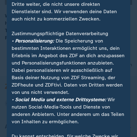
Dritte weiter, die nicht unsere direkten
Dienstleister sind. Wir verwenden deine Daten
Wie ist das Trainingslager im Home Ground in
auch nicht zu kommerziellen Zwecken.
Herzogenaurach angelaufen? Kurz vor dem vorletzten
Testspiel auf dem Weg zur WM 2026: Die
Zustimmungspflichtige Datenverarbeitung
Pressekonferenz des DFB.
• Personalisierung:
Die Speicherung von
bestimmten Interaktionen ermöglicht uns, dein
Erlebnis im Angebot des ZDF an dich anzupassen
und Personalisierungsfunktionen anzubieten.
nach oben
Dabei personalisieren wir ausschließlich auf
Basis deiner Nutzung von ZDF Streaming, der
ZDFheute und ZDFtivi. Daten von Dritten werden
von uns nicht verwendet.
• Social Media und externe Drittsysteme:
Wir
nutzen Social-Media-Tools und Dienste von
anderen Anbietern. Unter anderem um das Teilen
von Inhalten zu ermöglichen.
Aktuell bei ZDFheute
Du kannst entscheiden, für welche Zwecke wir