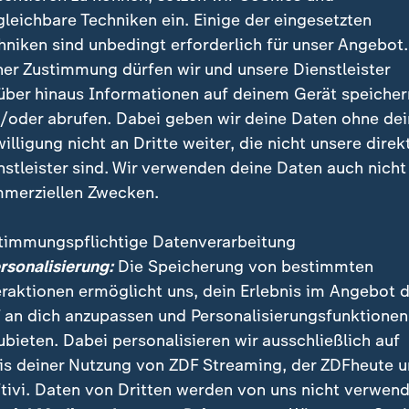
gleichbare Techniken ein. Einige der eingesetzten
hniken sind unbedingt erforderlich für unser Angebot.
ner Zustimmung dürfen wir und unsere Dienstleister
über hinaus Informationen auf deinem Gerät speicher
/oder abrufen. Dabei geben wir deine Daten ohne de
Favorit vorneweg", aber noch sei nichts entschieden, sagt Z
willigung nicht an Dritte weiter, die nicht unsere direk
Kathrin Lehmann zum DFB-Pokalfinale der Frauen zwischen 
nstleister sind. Wir verwenden deine Daten auch nicht
VfL Wolfsburg.
merziellen Zwecken.
timmungspflichtige Datenverarbeitung
ersonalisierung:
Die Speicherung von bestimmten
h sackte der Zuspruch unter die 20.000er-Marke, doch
eraktionen ermöglicht uns, dein Erlebnis im Angebot 
. "Die Leute kommen nur für uns. Stetig sind die Zus
 an dich anzupassen und Personalisierungsfunktionen
t sich die 35-Jährige heute.
ubieten. Dabei personalisieren wir ausschließlich auf
is deiner Nutzung von ZDF Streaming, der ZDFheute 
tivi. Daten von Dritten werden von uns nicht verwend
one gibt es nichts Besseres