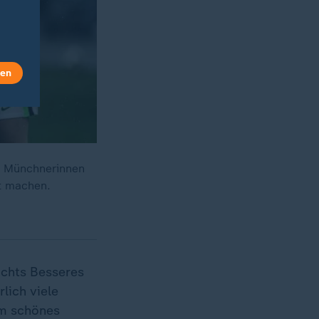
len
ie Münchnerinnen
kt machen.
ichts Besseres
lich viele
em schönes