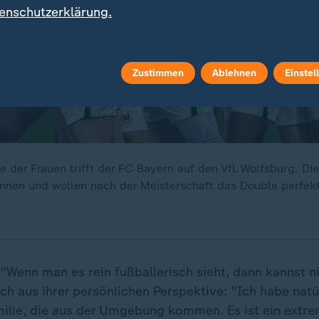
enschutzerklärung.
Zustimmen
Ablehnen
Einstel
e der Frauen trifft der FC Bayern auf den VfL Wolfsburg. D
tinnen und wollen nach der Meisterschaft das Double perfe
 "Wenn man es rein fußballerisch sieht, dann kannst n
uch aus ihrer persönlichen Perspektive: "Ich habe natür
ilie, die aus der Umgebung kommen. Es ist ein extr