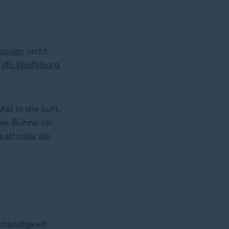
Frauen
nicht
m
VfL Wolfsburg
l in die Luft,
ine Bühne im
kalfinale als
ständigkeit