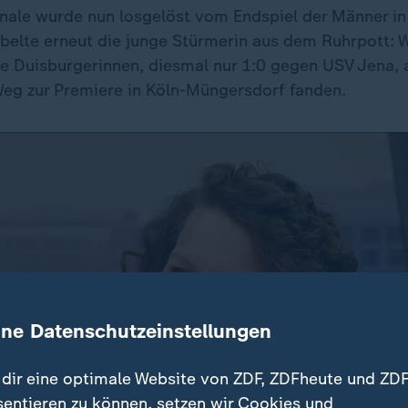
Finale wurde nun losgelöst vom Endspiel der Männer in
ubelte erneut die junge Stürmerin aus dem Ruhrpott: 
ie Duisburgerinnen, diesmal nur 1:0 gegen USV Jena, 
eg zur Premiere in Köln-Müngersdorf fanden.
ine Datenschutzeinstellungen
dir eine optimale Website von ZDF, ZDFheute und ZDF
sentieren zu können, setzen wir Cookies und