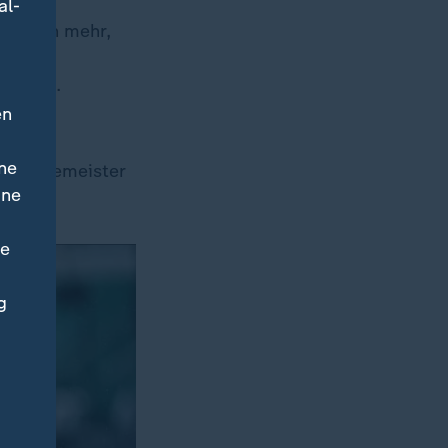
al-
pielerin mehr,
tene
rt hat.
en
e alle
ne
er, Vizemeister
ine
ne
g