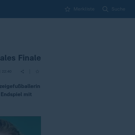
Merkliste
Suche
ales Finale
|
| 22:40
zeigefußballerin
 Endspiel mit