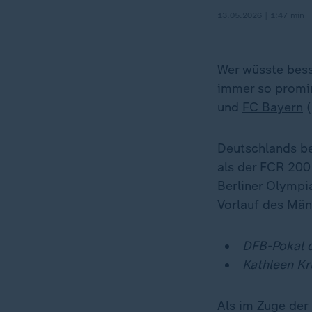
13.05.2026 | 1:47 min
Wer wüsste bess
immer so promin
und
FC Bayern
(
Deutschlands be
als der FCR 200
Berliner Olympia
Vorlauf des Män
DFB-Pokal d
Kathleen Kr
Als im Zuge der