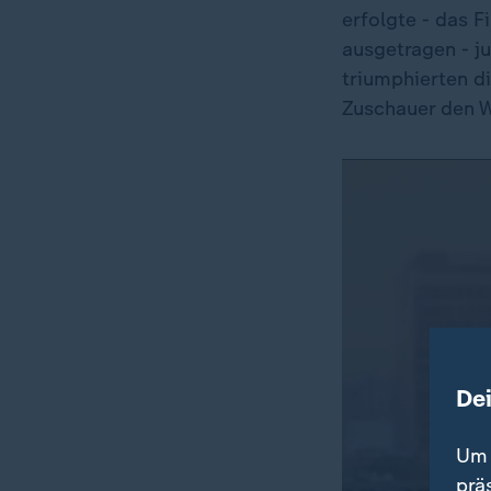
erfolgte - das 
ausgetragen - j
triumphierten d
Zuschauer den W
De
Um 
prä