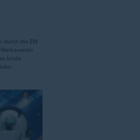
em durch die EM
m Werksverein
s letzte
ilden