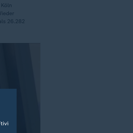
 Köln
Wieder
als 26.282
tivi