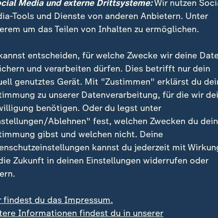
ocial Media und externe Drittsysteme:
Wir nutzen Soci
Kölner Stadion stets ausverkauft. "Was willst du als S
ia-Tools und Dienste von anderen Anbietern. Unter
 Kulisse zu spielen", sagte Popp, die ihre im März erlit
erem um das Teilen von Inhalten zu ermöglichen.
g in der Wade pünktlich für diesen Showdown auskurie
kannst entscheiden, für welche Zwecke wir deine Dat
ichern und verarbeiten dürfen. Dies betrifft nur dein
ch die dominierenden Teams des letzten Jahrzehnts, di
uell genutztes Gerät. Mit "Zustimmen" erklärst du dei
 abgeräumt haben: Rekordsieger fordert Titelverteidig
timmung zu unserer Datenverarbeitung, für die wir de
willigung benötigen. Oder du legst unter
nstellungen/Ablehnen" fest, welchen Zwecken du dei
timmung gibst und welchen nicht. Deine
enschutzeinstellungen kannst du jederzeit mit Wirkun
 die Zukunft in deinen Einstellungen widerrufen oder
ern.
r findest du das Impressum.
tere Informationen findest du in unserer