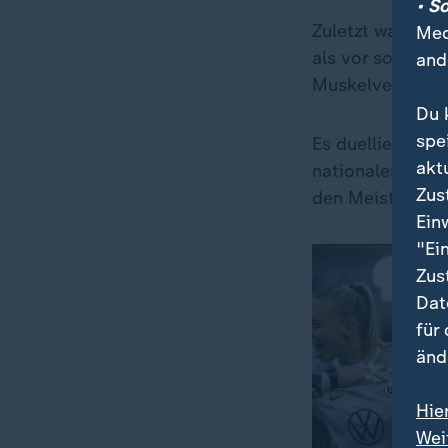
• S
Zuletzt war das 
Med
als vor so einer
and
Muskelverletzun
Du 
spe
Es duellieren si
akt
nationalen Titel
Zus
den Meister.
Ein
"Ei
Zus
Dat
für
änd
Hie
Wei