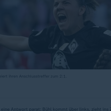
iert ihren Anschlusstreffer zum 2:1.
 eine Antwort parat: Bühl kommt über links, zieht ins