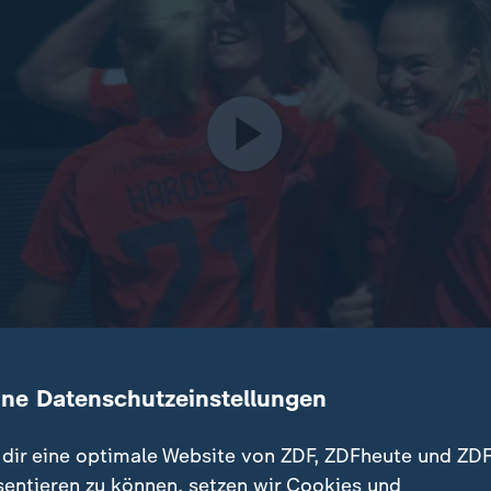
ine Datenschutzeinstellungen
n des FC Bayern konnten sich durch einen 3:1-Sieg gegen Fr
rschaft nacheinander sichern. Am Donnerstag winkt im Pokal
dir eine optimale Website von ZDF, ZDFheute und ZDF
sentieren zu können, setzen wir Cookies und