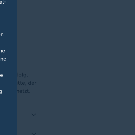
al-
en
ne
ine
mit Erfolg.
ne
die Mitte, der
aß einnetzt.
g