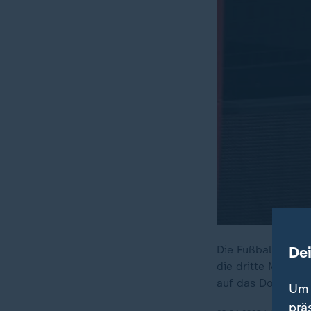
De
Die Fußballerinne
die dritte Meiste
auf das Double.
Um 
prä