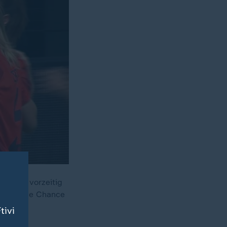
eiburg vorzeitig
finale die Chance
tivi