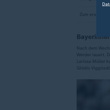
Dat
Zum ersten Mal
Bayerinnen
Nach dem Wechse
Werder lauert. 
Larissa Müller k
Glódís Viggósdót