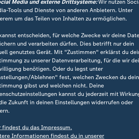
ocial Media und externe Drittsysteme:
Wir nutzen Soci
ia-Tools und Dienste von anderen Anbietern. Unter
erem um das Teilen von Inhalten zu ermöglichen.
in überragendes Spiel.
kannst entscheiden, für welche Zwecke wir deine Dat
er ARD
ichern und verarbeiten dürfen. Dies betrifft nur dein
uell genutztes Gerät. Mit "Zustimmen" erklärst du dei
timmung zu unserer Datenverarbeitung, für die wir de
egentor aus dem Nichts
willigung benötigen. Oder du legst unter
se schafft es Werder dann doch vor das Tor des FCB - 
nstellungen/Ablehnen" fest, welchen Zwecken du dei
ekommt denn Ball, legt über außen los und passt in 
timmung gibst und welchen nicht. Deine
ieke Diekmann in den Lauf, die mit ganz viel Augenm
enschutzeinstellungen kannst du jederzeit mit Wirkun
 die Zukunft in deinen Einstellungen widerrufen oder
ern.
Finale statt?
r findest du das Impressum.
tere Informationen findest du in unserer
 Häufigsten?