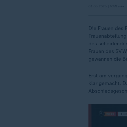
01.05.2025 | 5:59 min
Die Frauen des 
Frauenabteilung
des scheidenden
Frauen des SV W
gewannen die Ba
Erst am vergang
klar gemacht. Da
Abschiedsgesch