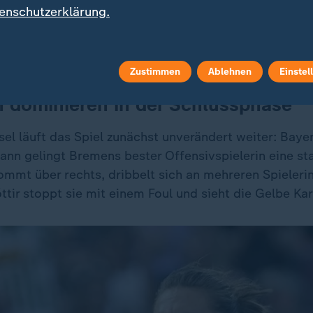
enschutzerklärung.
 im Finale
Zustimmen
Ablehnen
Einstel
 dominieren in der Schlussphase
l läuft das Spiel zunächst unverändert weiter: Bayer
Dann gelingt Bremens bester Offensivspielerin eine st
ommt über rechts, dribbelt sich an mehreren Spieleri
tir stoppt sie mit einem Foul und sieht die Gelbe Kar