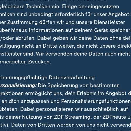
gleichbare Techniken ein. Einige der eingesetzten
hniken sind unbedingt erforderlich für unser Angebot.
ner Zustimmung dürfen wir und unsere Dienstleister
iniert die erste Halbzeit
über hinaus Informationen auf deinem Gerät speicher
/oder abrufen. Dabei geben wir deine Daten ohne de
n die Werder-Fans quasi eine Heimathmosphäre für Au
willigung nicht an Dritte weiter, die nicht unsere direk
m gelingt den Bayerinnen der erste Treffer per Absta
nstleister sind. Wir verwenden deine Daten auch nicht
en Ball in der 6. Minute ins Eck. Werder spielt in der F
merziellen Zwecken.
siv nicht wirklich weiter.
timmungspflichtige Datenverarbeitung
en Welten vom FC Bayern"
ersonalisierung:
Die Speicherung von bestimmten
Dominanz dank harter Arbeit
eraktionen ermöglicht uns, dein Erlebnis im Angebot 
 an dich anzupassen und Personalisierungsfunktionen
e für Schüller (16.) pariert Werders Torfrau Vivia Pe
ubieten. Dabei personalisieren wir ausschließlich auf
 2:0 ist sie aber machtlos: Über links kombinierte si
is deiner Nutzung von ZDF Streaming, der ZDFheute 
, Jovana Damnjanovic und Carolin Simon vor das Breme
tivi. Daten von Dritten werden von uns nicht verwend
auf Simon ab, die den Ball ins Tor hämmert (20.).