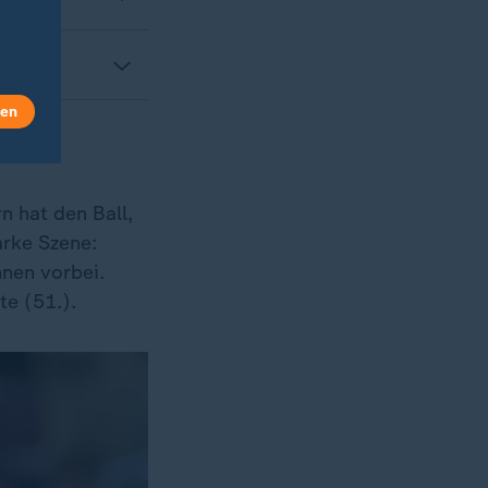
len
n hat den Ball,
arke Szene:
nnen vorbei.
te (51.).