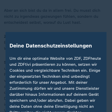
Aber an sich bist du da in allem frei. Du musst dich
nicht zu irgendwas gezwungen fühlen, sondern du
entscheidest selbst, worauf du Lust hast.
ZDFheute:
Sie haben es geschafft Parkour zu Ihrem
Beruf zu machen und damit Ihr Geld zu verdienen.
Deine Datenschutzeinstellungen
Welche Möglichkeiten gibt es dabei?
Um dir eine optimale Website von ZDF, ZDFheute
Sollfrank:
Ich bin eher den klassischen Weg gegangen
und ZDFtivi präsentieren zu können, setzen wir
und habe in einem Verein gearbeitet. Dort habe ich
Cookies und vergleichbare Techniken ein. Einige
Ferien- und Kinderkurse gegeben oder auch
der eingesetzten Techniken sind unbedingt
verschiedene Trainings übernommen. Später bin ich
erforderlich für unser Angebot. Mit deiner
aus diesem Verein rausgegangen und wurde vom
Zustimmung dürfen wir und unsere Dienstleister
damals größten und bekanntesten Parkour Team
darüber hinaus Informationen auf deinem Gerät
Deutschlands aufgenommen. Mit diesem Team hatte
speichern und/oder abrufen. Dabei geben wir
ich meine ersten Shows und TV-Auftritte. Durch meine
deine Daten ohne deine Einwilligung nicht an
Videos habe ich immer mehr Follower bekommen und