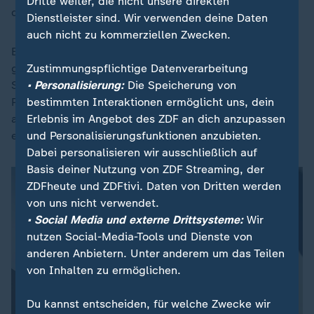
Dritte weiter, die nicht unsere direkten
dadurch kamen auch Kooperationen.
Dienstleister sind. Wir verwenden deine Daten
auch nicht zu kommerziellen Zwecken.
Es gibt aber natürlich auch andere Wege, die ich auch
gegangen bin. Ein paar Parkour Leute landen in der
Zustimmungspflichtige Datenverarbeitung
Stuntbranche oder gehen zu TV-Formaten. Auch
• Personalisierung:
Die Speicherung von
Parkour-Shows bieten eine gute Möglichkeit an um
bestimmten Interaktionen ermöglicht uns, dein
anGeld zu kommen, diese werden allerdings gerade
Erlebnis im Angebot des ZDF an dich anzupassen
etwas seltener.
und Personalisierungsfunktionen anzubieten.
Dabei personalisieren wir ausschließlich auf
Basis deiner Nutzung von ZDF Streaming, der
ZDFheute und ZDFtivi. Daten von Dritten werden
von uns nicht verwendet.
• Social Media und externe Drittsysteme:
Wir
nutzen Social-Media-Tools und Dienste von
anderen Anbietern. Unter anderem um das Teilen
von Inhalten zu ermöglichen.
Du kannst entscheiden, für welche Zwecke wir