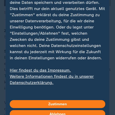
deine Daten speichern und verarbeiten dürfen.
Dies betrifft nur dein aktuell genutztes Gerät. Mit
Silke Sollfrank beim Training.
"Zustimmen" erklärst du deine Zustimmung zu
unserer Datenverarbeitung, für die wir deine
Einwilligung benötigen. Oder du legst unter
ZDFheute:
Ist Parkour gefährlicher als andere
"Einstellungen/Ablehnen" fest, welchen
Sportarten?
Zwecken du deine Zustimmung gibst und
welchen nicht. Deine Datenschutzeinstellungen
Sollfrank:
Das ist bei vielen Sportarten, vor allem
kannst du jederzeit mit Wirkung für die Zukunft
Extremsportarten, ähnlich. Sobald du dich zu wohl bei
in deinen Einstellungen widerrufen oder ändern.
etwas fühlst, wirst du leichtsinnig und es passieren
Unfälle. Was viele beim Parkour nicht sehen ist, wieviel
Hier findest du das Impressum.
Training dahinter steckt. Man sieht nur noch den
Weitere Informationen findest du in unserer
krassen Sprung und denkt, dass er extrem gefährlich
Datenschutzerklärung.
ist, aber man kennt die Geschichte dahinter nicht.
Vielleicht hat diese Person sich drei Monate intensiv
Zustimmen
darauf vorbereitet. Wenn man sich auf etwas so
Ablehnen
vorbereitet, ist man konzentriert und weiß was für