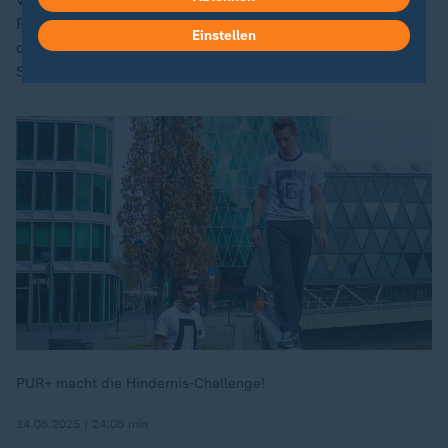
Risiken man eingeht. Man ist dann 100-prozentig bei
Einstellen
der Sache. Parkour an sich ist ein wahnsinnig sicherer
Sport. Er ist nur so gefährlich, wie man ihn macht.
PUR+ macht die Hindernis-Challenge!
14.08.2025 | 24:08 min