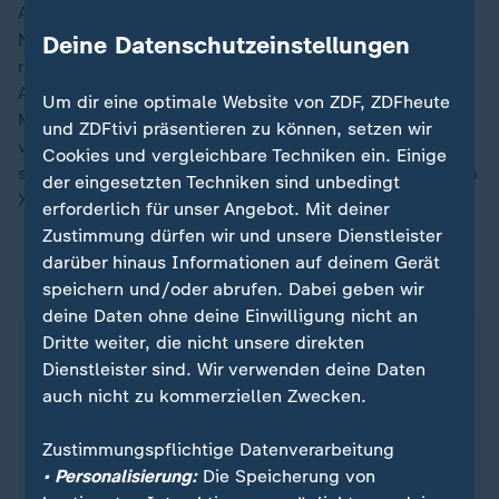
Auch mehrere Spieler äußerten ihre Betroffenheit. "Die
Nachrichten von der Tragödie in Magdeburg zu hören,
Deine Datenschutzeinstellungen
rückt die Dinge in eine andere Perspektive. An
Abenden wie diesen ist Fußball nicht das Wichtigste.
Um dir eine optimale Website von ZDF, ZDFheute
Meine Gedanken und mein Beileid sind bei allen, die
und ZDFtivi präsentieren zu können, setzen wir
von dieser schrecklichen Tragödie betroffen sind",
Cookies und vergleichbare Techniken ein. Einige
schrieb etwa Bayern-Star Harry Kane auf der Plattform
der eingesetzten Techniken sind unbedingt
X.
erforderlich für unser Angebot. Mit deiner
Zustimmung dürfen wir und unsere Dienstleister
darüber hinaus Informationen auf deinem Gerät
ZDFsportstudio auf WhatsApp
speichern und/oder abrufen. Dabei geben wir
deine Daten ohne deine Einwilligung nicht an
Dritte weiter, die nicht unsere direkten
Dienstleister sind. Wir verwenden deine Daten
auch nicht zu kommerziellen Zwecken.
Zustimmungspflichtige Datenverarbeitung
• Personalisierung:
Die Speicherung von