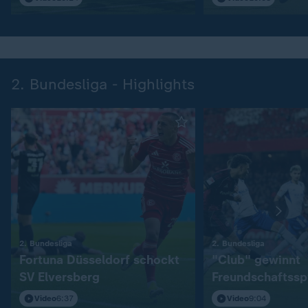
2. Bundesliga - Highlights
:
:
2. Bundesliga
2. Bundesliga
Fortuna Düsseldorf schockt
"Club" gewinnt
SV Elversberg
Freundschaftssp
S04
Video
6:37
Video
9:04