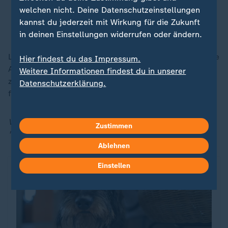
suchen.
welchen nicht. Deine Datenschutzeinstellungen
kannst du jederzeit mit Wirkung für die Zukunft
Lea Schmitz, Deutscher Tierschutzbund e. V.
in deinen Einstellungen widerrufen oder ändern.
Lea Schmitz empfiehlt, sich bei einem auf die jeweilige
Hier findest du das Impressum.
Art oder auf Tierverhalten spezialisierten Tierarzt Hilfe
Weitere Informationen findest du in unserer
zu suchen, wenn die Vergesellschaftung nicht
Datenschutzerklärung.
funktioniert.
Valentina Kurscheid ist Redakteurin der ZDF-Sendung
Zustimmen
"
Volle Kanne
, Service täglich"
Ablehnen
Einstellen