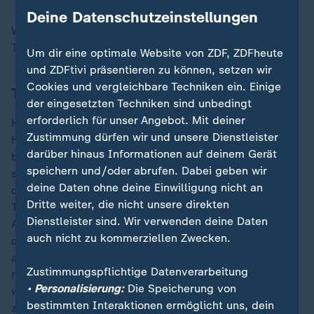
Deine Datenschutzeinstellungen
Wichtig ist auch, ob es sich bei den verschiedenen
Tierarten um Einzelgänger oder Rudeltiere handelt.
Um dir eine optimale Website von ZDF, ZDFheute
und ZDFtivi präsentieren zu können, setzen wir
Cookies und vergleichbare Techniken ein. Einige
Tagesrhythmus beachten
der eingesetzten Techniken sind unbedingt
erforderlich für unser Angebot. Mit deiner
Katzen, Hunde und Papageien sind tagaktive
Zustimmung dürfen wir und unsere Dienstleister
Haustiere. Doch wer zu Hunden und Katzen
darüber hinaus Informationen auf deinem Gerät
beispielsweise einen Hamster halten möchte, muss
speichern und/oder abrufen. Dabei geben wir
sich bewusst sein, dass diese Tierart nacht- und
deine Daten ohne deine Einwilligung nicht an
dämmerungsaktiv ist. Lea Schmitz vom Deutschen
Dritte weiter, die nicht unsere direkten
Tierschutzbund betont, "dass grundsätzlich auf
Dienstleister sind. Wir verwenden deine Daten
Aktivitätszeiten der Tiere geachtet werden sollte,
auch nicht zu kommerziellen Zwecken.
damit sie sich nicht gegenseitig stören." Man sollte
also keine tagaktiven Tiere zusammen mit
Zustimmungspflichtige Datenverarbeitung
nachtaktiven Tieren im selben Raum halten, selbst
• Personalisierung:
Die Speicherung von
wenn sie keinen direkten physischen Kontakt
bestimmten Interaktionen ermöglicht uns, dein
zueinander haben.